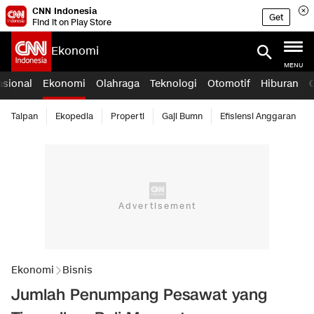
CNN Indonesia
Get
Find it on Play Store
Ekonomi
MENU
asional
Ekonomi
Olahraga
Teknologi
Otomotif
Hiburan
Taipan
Ekopedia
Properti
Gaji Bumn
Efisiensi Anggaran
Ekonomi
Bisnis
Jumlah Penumpang Pesawat yang