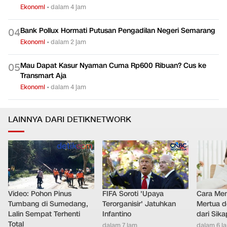
Ekonomi
•
dalam 4 jam
Bank Pollux Hormati Putusan Pengadilan Negeri Semarang
0
4
Ekonomi
•
dalam 2 jam
Mau Dapat Kasur Nyaman Cuma Rp600 Ribuan? Cus ke
0
5
Transmart Aja
Ekonomi
•
dalam 4 jam
LAINNYA DARI DETIKNETWORK
Video: Pohon Pinus
FIFA Soroti 'Upaya
Cara Men
Tumbang di Sumedang,
Terorganisir' Jatuhkan
Mertua d
Lalin Sempat Terhenti
Infantino
dari Sik
Total
dalam 7 jam
dalam 6 j