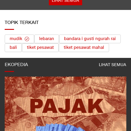
LIHAT SEMUA
TOPIK TERKAIT
mudik
lebaran
bandara i gusti ngurah rai
bali
tiket pesawat
tiket pesawat mahal
EKOPEDIA
LIHAT SEMUA