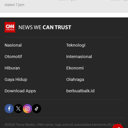
dalam 7 jam
Nasional
Teknologi
Otomotif
Internasional
Hiburan
Ekonomi
Gaya Hidup
Olahraga
Download Apps
berbuatbaik.id
©2026 Trans Media, CNN name, logo and all associated elements (R) and ©