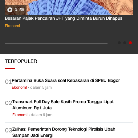
01:50
Apa Arti Peringkat Kredit Indonesia yang Dirilis S&P Global
Dkk?
Ekonomi
TERPOPULER
Pertamina Buka Suara soal Kebakaran di SPBU Bogor
0
1
Ekonomi
•
dalam 5 jam
Transmart Full Day Sale Kasih Promo Tangga Lipat
0
2
Aluminum Rp1 Juta
Ekonomi
•
dalam 6 jam
Zulhas: Pemerintah Dorong Teknologi Pirolisis Ubah
0
3
Sampah Jadi Energi