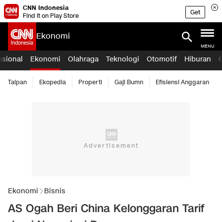
CNN Indonesia
Get
Find it on Play Store
Ekonomi
MENU
asional
Ekonomi
Olahraga
Teknologi
Otomotif
Hiburan
Taipan
Ekopedia
Properti
Gaji Bumn
Efisiensi Anggaran
Ekonomi
Bisnis
AS Ogah Beri China Kelonggaran Tarif