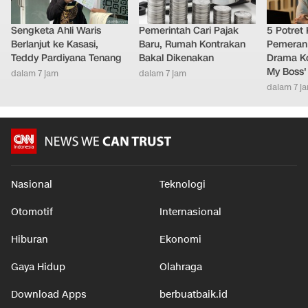
Sengketa Ahli Waris
Pemerintah Cari Pajak
5 Potret
Berlanjut ke Kasasi,
Baru, Rumah Kontrakan
Pemeran
Teddy Pardiyana Tenang
Bakal Dikenakan
Drama Ko
My Boss'
dalam 7 jam
dalam 7 jam
dalam 7 j
Nasional
Teknologi
Otomotif
Internasional
Hiburan
Ekonomi
Gaya Hidup
Olahraga
Download Apps
berbuatbaik.id