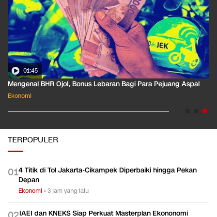
01:35
Pahami Dampak Kenaikan Suku Bunga Acuan ke Cicilan KPR
Ekonomi
TERPOPULER
4 Titik di Tol Jakarta-Cikampek Diperbaiki hingga Pekan
0
1
Depan
Ekonomi
•
3 jam yang lalu
IAEI dan KNEKS Siap Perkuat Masterplan Ekononomi
0
2