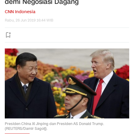
demi Negosiasi Dagang
CNN Indonesia
Rabu, 26 Jun 2019 16:44 WIB
Presiden China Xi Jinping dan Presiden AS Donald Trump.
(REUTERS/Damir Sagolj).