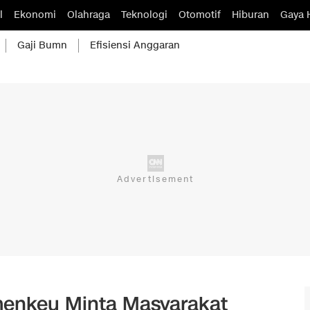
l
Ekonomi
Olahraga
Teknologi
Otomotif
Hiburan
Gaya 
Gaji Bumn
Efisiensi Anggaran
menkeu Minta Masyarakat