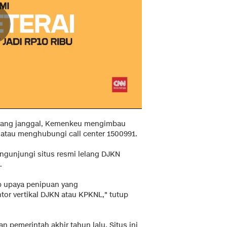
 yang janggal, Kemenkeu mengimbau
atau menghubungi call center 1500991.
ngunjungi situs resmi lelang DJKN
.
p upaya penipuan yang
or vertikal DJKN atau KPKNL," tutup
n pemerintah akhir tahun lalu. Situs ini