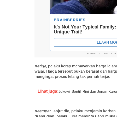
SCROLL TO CONTINUE
Ketiga
, pelaku kerap menawarkan harga lelan
wajar. Harga tersebut bukan berasal dari harg
mengingat proses lelang tak pernah terjadi.
Lihat juga:
Jokowi 'Sentil' Rini dan Jonan Kar
Keempat
, lanjut dia, pelaku menjamin korba
"Kemudian, pelaku juga meminta uang muka 