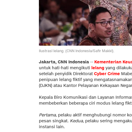
Ilustrasi lelang. (CNN Indonesia/Safir Makki).
Jakarta, CNN Indonesia
--
Kementerian Keu
untuk hati-hati mengikuti
lelang
yang dilakuka
setelah penyidik Direktorat
Cyber Crime
Mabes
penipuan lelang fiktif yang mengatasnamakan
(DJKN) atau Kantor Pelayanan Kekayaan Negar
Kepala Biro Komunikasi dan Layanan Informa
membeberkan beberapa ciri modus lelang fikti
Pertama
, pelaku aktif menghubungi nomor kor
pesan singkat.
Kedua
, pelaku sering mengak
instansi lain.