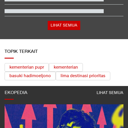
Piala AFF 2026: 2 Pemain Absen di Singapura vs Indonesia
Besaran Pajak Pencairan JHT yang Diminta Buruh Dihapus
Cara Aktifkan Kuota Internet Rollover di Telkomsel, XL, dan
Indosat
LIHAT SEMUA
TOPIK TERKAIT
kementerian pupr
kementerian
basuki hadimoeljono
lima destinasi prioritas
EKOPEDIA
LIHAT SEMUA