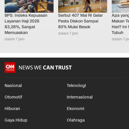
BPS: Indeks Kepuasan
Serbu! 407 Mal RI Gelar
Apa yang 
Layanan Haji 2026
Pesta Diskon Sampai
Makan Te
83,28%, Sangat
80% Mulai Besok
Hari? Ini
Memuaskan
Tubuh
dalam 7 jam
dalam 7 jam
dalam 7 j
Nasional
Teknologi
Otomotif
Internasional
Hiburan
Ekonomi