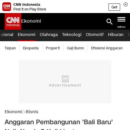
CNN Indonesia
Get
Find it on Play Store
Ekonomi
MENU
asional
Ekonomi
Olahraga
Teknologi
Otomotif
Hiburan
Taipan
Ekopedia
Properti
Gaji Bumn
Efisiensi Anggaran
Ekonomi
Bisnis
Anggaran Pembangunan 'Bali Baru'