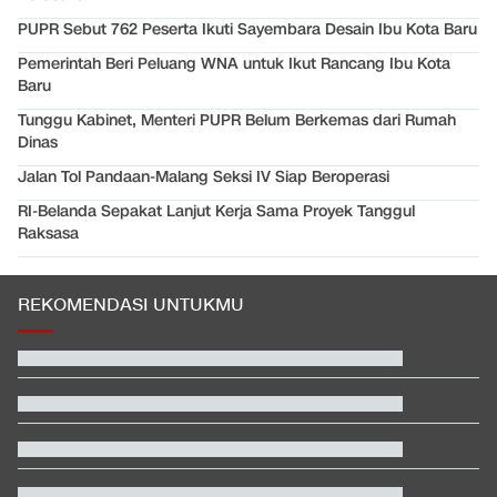
PUPR Sebut 762 Peserta Ikuti Sayembara Desain Ibu Kota Baru
Pemerintah Beri Peluang WNA untuk Ikut Rancang Ibu Kota
Baru
Tunggu Kabinet, Menteri PUPR Belum Berkemas dari Rumah
Dinas
Jalan Tol Pandaan-Malang Seksi IV Siap Beroperasi
RI-Belanda Sepakat Lanjut Kerja Sama Proyek Tanggul
Raksasa
REKOMENDASI UNTUKMU
Polisi Menang Praperadilan, Status Tersangka Korupsi Rp1,9 M
Gugur
Polisi Malaysia Kenali Petugas yang Loloskan Pilot Bawa
Narkoba ke RI
Video Mesum 'Yang Wis Yang' Banyuwangi, Pemeran Pria Jadi
Tersangka