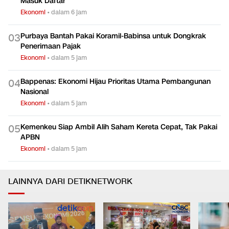
Danantara Siapkan IPO BUMN, Pegadaian hingga Injourney
0
2
Masuk Daftar
Ekonomi
•
dalam 6 jam
Purbaya Bantah Pakai Koramil-Babinsa untuk Dongkrak
0
3
Penerimaan Pajak
Ekonomi
•
dalam 5 jam
Bappenas: Ekonomi Hijau Prioritas Utama Pembangunan
0
4
Nasional
Ekonomi
•
dalam 5 jam
Kemenkeu Siap Ambil Alih Saham Kereta Cepat, Tak Pakai
0
5
APBN
Ekonomi
•
dalam 5 jam
LAINNYA DARI DETIKNETWORK