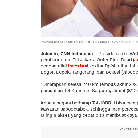
Jokowi menargetkan Tol JORR II selesai akhir 2020. (C
Jakarta, CNN Indonesia
-- Presiden Joko Wid
pembangunan Tol Jakarta Outer Ring Road (
J
dengan nilai
investasi
sekitar Rp24 triliun i
Bogor, Depok, Tangerang, dan Bekasi (Jabode
"Diharapkan selesai 110 km tembus akhir 2020
peresmian Tol Kunciran-Serpong, Jumat (6/12)
Kepala negara berharap Tol JORR II bisa memper
kawasan Jabodetabek, sehingga mempercepat
Ia ingin akses yang cepat bisa membuat daya
ADVERTISE