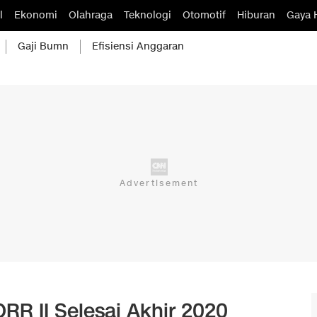
l
Ekonomi
Olahraga
Teknologi
Otomotif
Hiburan
Gaya 
Gaji Bumn
Efisiensi Anggaran
RR II Selesai Akhir 2020