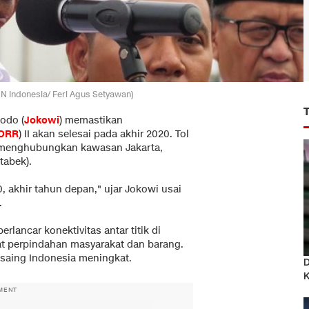
NN Indonesia/ Feri Agus Setyawan)
odo (
Jokowi
) memastikan
ORR
) II akan selesai pada akhir 2020. Tol
ni menghubungkan kawasan Jakarta,
tabek).
, akhir tahun depan," ujar Jokowi usai
.
lancar konektivitas antar titik di
 perpindahan masyarakat dan barang.
 saing Indonesia meningkat.
D
MENT