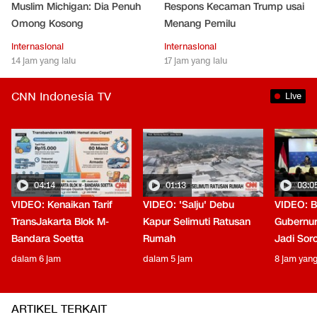
Muslim Michigan: Dia Penuh
Respons Kecaman Trump usai
Omong Kosong
Menang Pemilu
Internasional
Internasional
14 jam yang lalu
17 jam yang lalu
CNN Indonesia TV
Live
04:14
01:13
03:0
VIDEO: Kenaikan Tarif
VIDEO: 'Salju' Debu
VIDEO: B
TransJakarta Blok M-
Kapur Selimuti Ratusan
Gubernur
Bandara Soetta
Rumah
Jadi Sor
dalam 6 jam
dalam 5 jam
8 jam yang
ARTIKEL TERKAIT