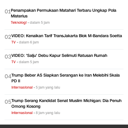
Penampakan Permukaan Matahari Terbaru Ungkap Pola
0
1
Misterius
Teknologi
•
dalam 5 jam
VIDEO: Kenaikan Tarif TransJakarta Blok M-Bandara Soetta
0
2
TV
•
dalam 6 jam
VIDEO: 'Salju' Debu Kapur Selimuti Ratusan Rumah
0
3
TV
•
dalam 5 jam
Trump Beber AS Siapkan Serangan ke Iran Melebihi Skala
0
4
PD II
Internasional
•
5 jam yang lalu
Trump Serang Kandidat Senat Muslim Michigan: Dia Penuh
0
5
Omong Kosong
Internasional
•
8 jam yang lalu