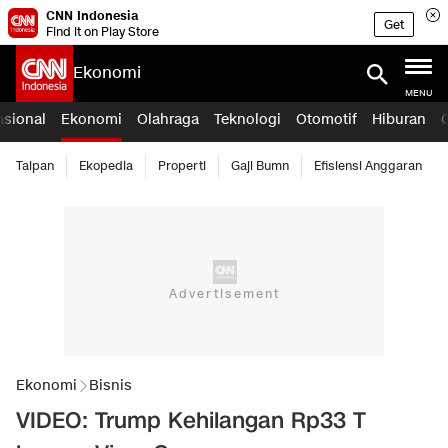
CNN Indonesia
Get
Find it on Play Store
Ekonomi
MENU
asional
Ekonomi
Olahraga
Teknologi
Otomotif
Hiburan
Taipan
Ekopedia
Properti
Gaji Bumn
Efisiensi Anggaran
Ekonomi
Bisnis
VIDEO: Trump Kehilangan Rp33 T