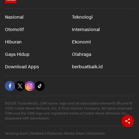
Nasional
Teknologi
Otomotif
Internasional
Hiburan
Ekonomi
Gaya Hidup
Olahraga
Download Apps
berbuatbaik.id
©2026 Trans Media, CNN name, logo and all associated elements (R) and ©
2026 Cable News Network, Inc. A Time Warner Company. All rights reserved.
CNN and the CNN logo are registered marks of Cable News Network, Inc.,
displayed with permission.
Tentang Kami
|
Redaksi
|
Pedoman Media Siber
|
Disclaimer