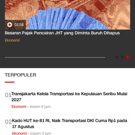
01:50
Apa Arti Peringkat Kredit Indonesia yang Dirilis S&P Global
Dkk?
Ekonomi
TERPOPULER
Transjakarta Kelola Transportasi ke Kepulauan Seribu Mulai
0
1
2027
Ekonomi
•
dalam 6 jam
Kado HUT ke-81 RI, Naik Transportasi DKI Cuma Rp1 pada
0
2
17 Agustus
Ekonomi
•
dalam 3 jam