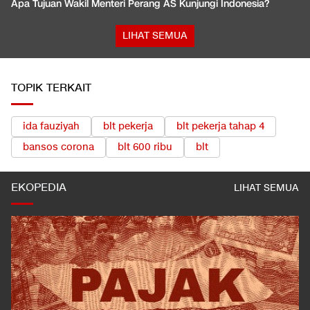
Apa Tujuan Wakil Menteri Perang AS Kunjungi Indonesia?
LIHAT SEMUA
TOPIK TERKAIT
ida fauziyah
blt pekerja
blt pekerja tahap 4
bansos corona
blt 600 ribu
blt
EKOPEDIA
LIHAT SEMUA