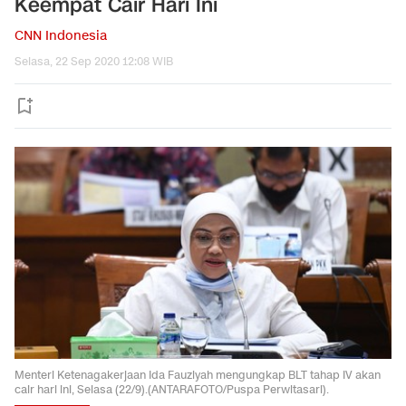
Keempat Cair Hari Ini
CNN Indonesia
Selasa, 22 Sep 2020 12:08 WIB
Menteri Ketenagakerjaan Ida Fauziyah mengungkap BLT tahap IV akan
cair hari ini, Selasa (22/9).(ANTARAFOTO/Puspa Perwitasari).