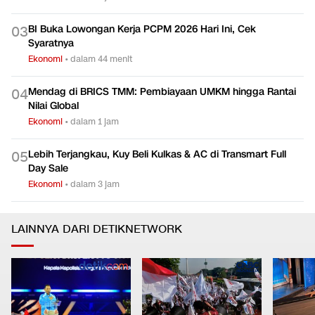
BI Buka Lowongan Kerja PCPM 2026 Hari Ini, Cek
0
3
Syaratnya
Ekonomi
•
dalam 44 menit
Mendag di BRICS TMM: Pembiayaan UMKM hingga Rantai
0
4
Nilai Global
Ekonomi
•
dalam 1 jam
Lebih Terjangkau, Kuy Beli Kulkas & AC di Transmart Full
0
5
Day Sale
Ekonomi
•
dalam 3 jam
LAINNYA DARI DETIKNETWORK