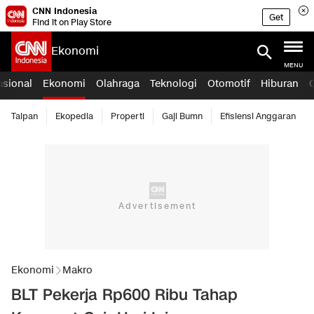
CNN Indonesia
Get
Find it on Play Store
Ekonomi
MENU
asional
Ekonomi
Olahraga
Teknologi
Otomotif
Hiburan
Taipan
Ekopedia
Properti
Gaji Bumn
Efisiensi Anggaran
Ekonomi
Makro
BLT Pekerja Rp600 Ribu Tahap