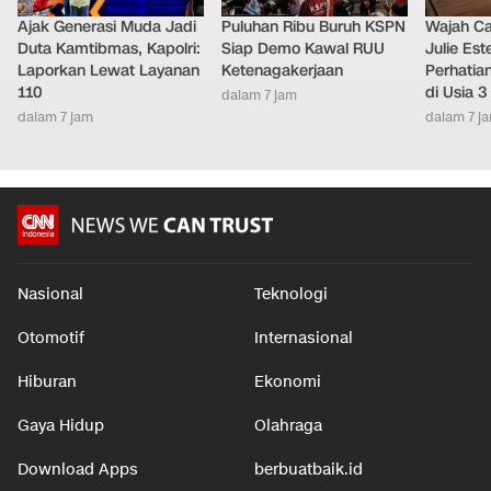
Ajak Generasi Muda Jadi
Puluhan Ribu Buruh KSPN
Wajah Ca
Duta Kamtibmas, Kapolri:
Siap Demo Kawal RUU
Julie Este
Laporkan Lewat Layanan
Ketenagakerjaan
Perhatian
110
di Usia 3
dalam 7 jam
dalam 7 jam
dalam 7 j
Nasional
Teknologi
Otomotif
Internasional
Hiburan
Ekonomi
Gaya Hidup
Olahraga
Download Apps
berbuatbaik.id