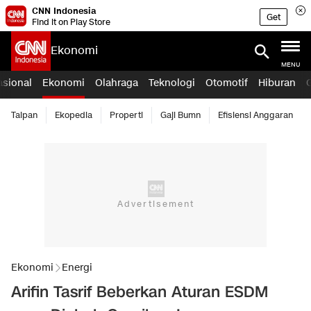
CNN Indonesia
Get
Find it on Play Store
Ekonomi
MENU
asional
Ekonomi
Olahraga
Teknologi
Otomotif
Hiburan
Taipan
Ekopedia
Properti
Gaji Bumn
Efisiensi Anggaran
Ekonomi
Energi
Arifin Tasrif Beberkan Aturan ESDM