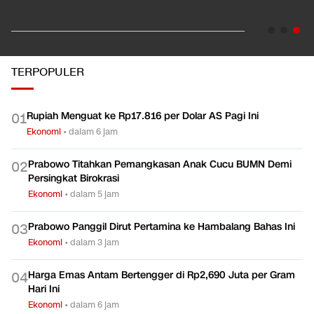
Ekonomi
TERPOPULER
Rupiah Menguat ke Rp17.816 per Dolar AS Pagi Ini
0
1
Ekonomi
•
dalam 6 jam
Prabowo Titahkan Pemangkasan Anak Cucu BUMN Demi
0
2
Persingkat Birokrasi
Ekonomi
•
dalam 5 jam
Prabowo Panggil Dirut Pertamina ke Hambalang Bahas Ini
0
3
Ekonomi
•
dalam 3 jam
Harga Emas Antam Bertengger di Rp2,690 Juta per Gram
0
4
Hari Ini
Ekonomi
•
dalam 6 jam