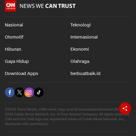
Nasional
Teknologi
Otomotif
Internasional
Hiburan
Ekonomi
Gaya Hidup
Olahraga
Download Apps
berbuatbaik.id
©2026 Trans Media, CNN name, logo and all associated elements (R) and ©
2026 Cable News Network, Inc. A Time Warner Company. All rights reserved.
CNN and the CNN logo are registered marks of Cable News Network, Inc.,
displayed with permission.