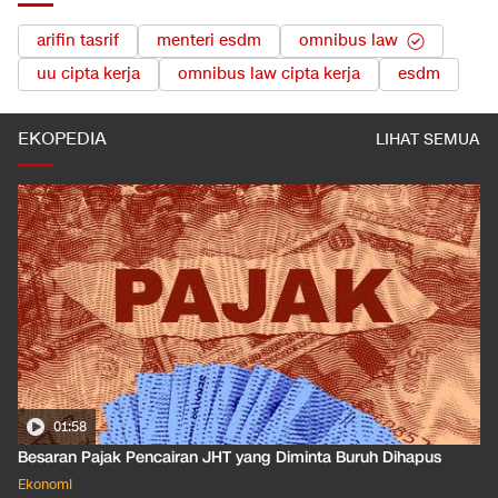
arifin tasrif
menteri esdm
omnibus law
uu cipta kerja
omnibus law cipta kerja
esdm
EKOPEDIA
LIHAT SEMUA
01:50
Apa Arti Peringkat Kredit Indonesia yang Dirilis S&P Global
Dkk?