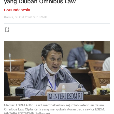
yang Diubah Omnibus Law
CNN Indonesia
Kamis, 08 Okt 2020 08:18 WIB
Menteri ESDM Arifin Tasrif membeberkan sejumlah ketentuan dalam
Omnibus Law Cipta Kerja yang mengubah aturan pada sektor ESDM.
(ANTARA FOTO/Didik Setiawan).