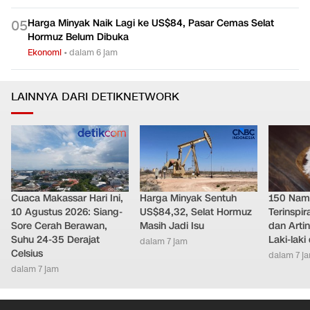
Harga Minyak Naik Lagi ke US$84, Pasar Cemas Selat
0
5
Hormuz Belum Dibuka
Ekonomi
•
dalam 6 jam
LAINNYA DARI DETIKNETWORK
Cuaca Makassar Hari Ini,
Harga Minyak Sentuh
150 Nam
10 Agustus 2026: Siang-
US$84,32, Selat Hormuz
Terinspi
Sore Cerah Berawan,
Masih Jadi Isu
dan Arti
Suhu 24-35 Derajat
Laki-lak
dalam 7 jam
Celsius
dalam 7 j
dalam 7 jam