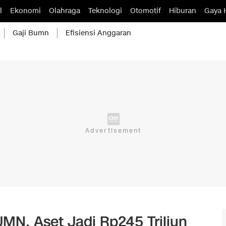
l
Ekonomi
Olahraga
Teknologi
Otomotif
Hiburan
Gaya 
Gaji Bumn
Efisiensi Anggaran
MN, Aset Jadi Rp245 Triliun