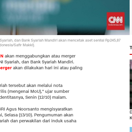
 Syariah, dan Bank Syariah Mandiri akan mencetak aset senilai Rp245,87
ndonesia/Safir Makki).
MN
akan menggabungkan atau merger
I Syariah, dan Bank Syariah Mandiri.
erger
akan dilakukan hari ini atau paling
riah tersebut akan melalui nota
ilis (mengenai MoU)," ujar sumber
entitasnya, Senin (12/10) malam.
RI Agus Noorsanto mengisyaratkan
D
i, Selasa (13/10). Pengumuman akan
ariah dan perwakilan dari induk usaha