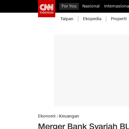
For You
Nasional
Internasiona
Taipan
Ekopedia
Properti
Ekonomi
Keuangan
Merger Bank Syariah BU