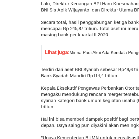
Lalu, Direktur Keuangan BRI Haru Koesmaha
BNI Sis Apik Wijayanto, dan Direktur Utama BR
Secara total, hasil penggabungan ketiga ban
mencapai Rp 245,87 triliun. Total aset ini mer
masing bank per kuartal II 2020.
Lihat juga:
Minna Padi Akui Ada Kendala Pen
Terdiri dari aset BRI Syariah sebesar Rp49,6 tri
Bank Syariah Mandiri Rp114,4 triliun.
Kepala Eksekutif Pengawas Perbankan Otorita
mengaku mendukung rencana merger tersebu
syariah kategori bank umum kegiatan usaha (
triliun.
Hal ini bisa memberi dampak positif bagi per
depan. Daya saing pun diyakini akan meningka
"Upaya Kementerian BUMN untuk merealisasi