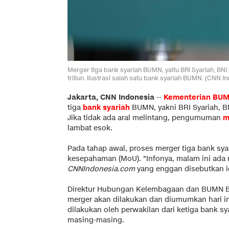
Merger tiga bank syariah BUMN, yaitu BRI Syariah, BNI
triliun. Ilustrasi salah satu bank syariah BUMN. (CNN I
Jakarta, CNN Indonesia
--
Kementerian BU
tiga
bank syariah
BUMN, yakni BRI Syariah, BN
Jika tidak ada aral melintang, pengumuman
m
lambat esok.
Pada tahap awal, proses merger tiga bank sya
kesepahaman (MoU). "Infonya, malam ini ada r
CNNIndonesia.com
yang enggan disebutkan id
Direktur Hubungan Kelembagaan dan BUMN B
merger akan dilakukan dan diumumkan hari in
dilakukan oleh perwakilan dari ketiga bank sy
masing-masing.