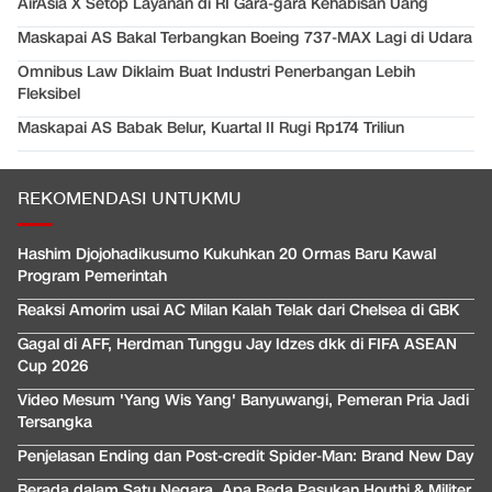
AirAsia X Setop Layanan di RI Gara-gara Kehabisan Uang
Maskapai AS Bakal Terbangkan Boeing 737-MAX Lagi di Udara
Omnibus Law Diklaim Buat Industri Penerbangan Lebih
Fleksibel
Maskapai AS Babak Belur, Kuartal II Rugi Rp174 Triliun
REKOMENDASI UNTUKMU
Hashim Djojohadikusumo Kukuhkan 20 Ormas Baru Kawal
Program Pemerintah
Reaksi Amorim usai AC Milan Kalah Telak dari Chelsea di GBK
Gagal di AFF, Herdman Tunggu Jay Idzes dkk di FIFA ASEAN
Cup 2026
Video Mesum 'Yang Wis Yang' Banyuwangi, Pemeran Pria Jadi
Tersangka
Penjelasan Ending dan Post-credit Spider-Man: Brand New Day
Berada dalam Satu Negara, Apa Beda Pasukan Houthi & Militer