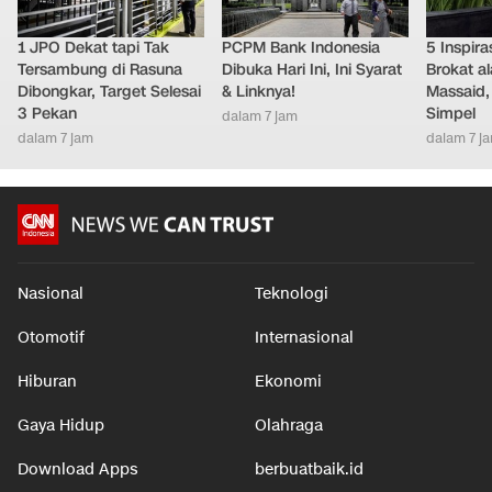
1 JPO Dekat tapi Tak
PCPM Bank Indonesia
5 Inspir
Tersambung di Rasuna
Dibuka Hari Ini, Ini Syarat
Brokat al
Dibongkar, Target Selesai
& Linknya!
Massaid,
3 Pekan
Simpel
dalam 7 jam
dalam 7 jam
dalam 7 j
Nasional
Teknologi
Otomotif
Internasional
Hiburan
Ekonomi
Gaya Hidup
Olahraga
Download Apps
berbuatbaik.id