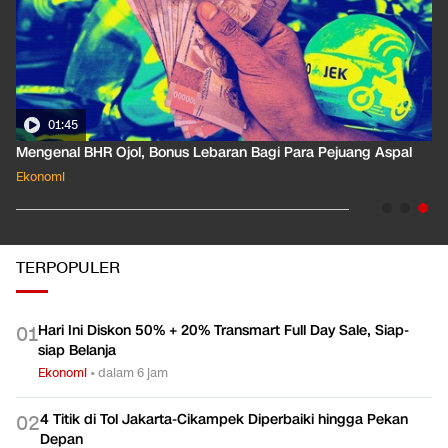
01:35
Pahami Dampak Kenaikan Suku Bunga Acuan ke Cicilan KPR
Ekonomi
TERPOPULER
Hari Ini Diskon 50% + 20% Transmart Full Day Sale, Siap-
0
1
siap Belanja
Ekonomi
•
dalam 6 jam
4 Titik di Tol Jakarta-Cikampek Diperbaiki hingga Pekan
0
2
Depan