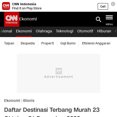
CNN Indonesia
Get
Find it on Play Store
Ekonomi
MENU
asional
Ekonomi
Olahraga
Teknologi
Otomotif
Hiburan
Taipan
Ekopedia
Properti
Gaji Bumn
Efisiensi Anggaran
Ekonomi
Bisnis
Daftar Destinasi Terbang Murah 23