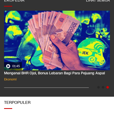
EKOPEDIA
LIHAT SEMUA
01:35
Pahami Dampak Kenaikan Suku Bunga Acuan ke Cicilan KPR
Ekonomi
TERPOPULER