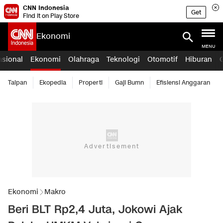
CNN Indonesia
Get
Find it on Play Store
Ekonomi
MENU
asional
Ekonomi
Olahraga
Teknologi
Otomotif
Hiburan
Taipan
Ekopedia
Properti
Gaji Bumn
Efisiensi Anggaran
Ekonomi
Makro
Beri BLT Rp2,4 Juta, Jokowi Ajak