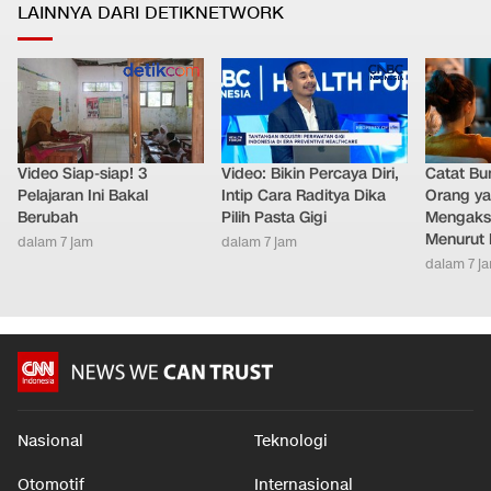
LAINNYA DARI DETIKNETWORK
Video Siap-siap! 3
Video: Bikin Percaya Diri,
Catat Bun
Pelajaran Ini Bakal
Intip Cara Raditya Dika
Orang y
Berubah
Pilih Pasta Gigi
Mengakse
Menurut 
dalam 7 jam
dalam 7 jam
dalam 7 j
Nasional
Teknologi
Otomotif
Internasional