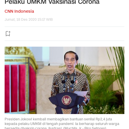
Pelaku UMKM Vaksinasi Corona
CNN Indonesia
Jumat, 18 Des 2020 15:17 WIB
Presiden Jokowi kembali membagikan bantuan senilai Rp2,4 juta
kepada pelaku UMKM di tengah pandemi. Ia berharap seluruh warga
bersedia divaksin corona. Ilustrasi. (Muchlis Jr - Biro Setpres).