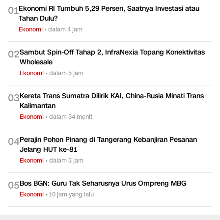
Ekonomi RI Tumbuh 5,29 Persen, Saatnya Investasi atau
0
1
Tahan Dulu?
Ekonomi
•
dalam 4 jam
Sambut Spin-Off Tahap 2, InfraNexia Topang Konektivitas
0
2
Wholesale
Ekonomi
•
dalam 5 jam
Kereta Trans Sumatra Dilirik KAI, China-Rusia Minati Trans
0
3
Kalimantan
Ekonomi
•
dalam 34 menit
Perajin Pohon Pinang di Tangerang Kebanjiran Pesanan
0
4
Jelang HUT ke-81
Ekonomi
•
dalam 3 jam
Bos BGN: Guru Tak Seharusnya Urus Ompreng MBG
0
5
Ekonomi
•
10 jam yang lalu