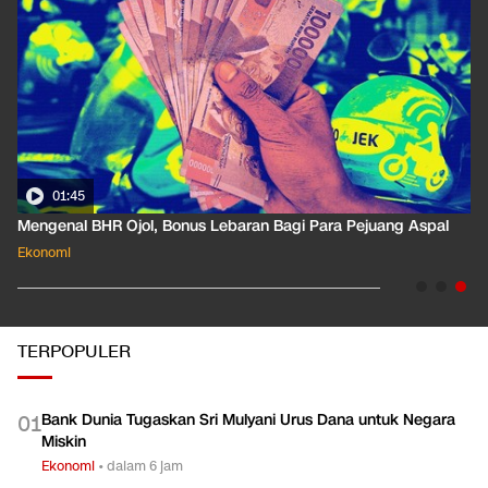
01:35
Pahami Dampak Kenaikan Suku Bunga Acuan ke Cicilan KPR
Ekonomi
TERPOPULER
Bank Dunia Tugaskan Sri Mulyani Urus Dana untuk Negara
0
1
Miskin
Ekonomi
•
dalam 6 jam