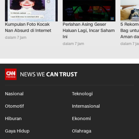
Kumpulan Foto Kocak
Perlahan Asing Geser
5 Rekome
Nan Absurd di Internet
Haluan Lagi, Incar Saham
Bag untu
Ini
Aman da
dalam 7 jam
dalam 7 jam
dalam 7 j
Nasional
Teknologi
Otomotif
Internasional
Hiburan
Ekonomi
Gaya Hidup
Olahraga