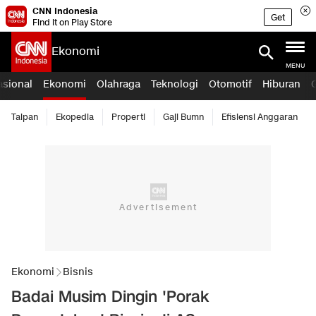
CNN Indonesia
Get
Find it on Play Store
Ekonomi
MENU
asional
Ekonomi
Olahraga
Teknologi
Otomotif
Hiburan
Taipan
Ekopedia
Properti
Gaji Bumn
Efisiensi Anggaran
Ekonomi
Bisnis
Badai Musim Dingin 'Porak