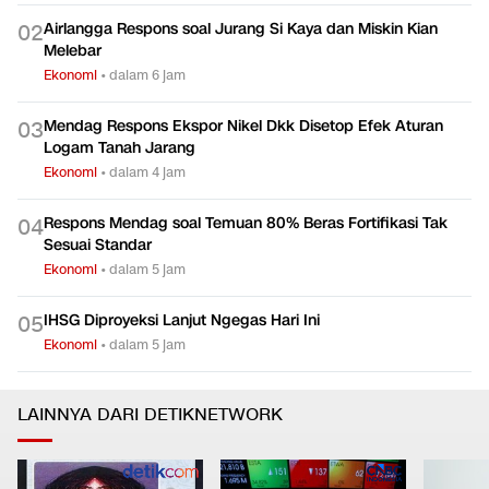
Airlangga Respons soal Jurang Si Kaya dan Miskin Kian
0
2
Melebar
Ekonomi
•
dalam 6 jam
Mendag Respons Ekspor Nikel Dkk Disetop Efek Aturan
0
3
Logam Tanah Jarang
Ekonomi
•
dalam 4 jam
Respons Mendag soal Temuan 80% Beras Fortifikasi Tak
0
4
Sesuai Standar
Ekonomi
•
dalam 5 jam
IHSG Diproyeksi Lanjut Ngegas Hari Ini
0
5
Ekonomi
•
dalam 5 jam
LAINNYA DARI DETIKNETWORK