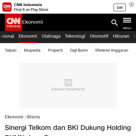
CNN Indonesia
Get
Find it on Play Store
Ekonomi
MENU
asional
Ekonomi
Olahraga
Teknologi
Otomotif
Hiburan
Taipan
Ekopedia
Properti
Gaji Bumn
Efisiensi Anggaran
Ekonomi
Bisnis
Sinergi Telkom dan BKI Dukung Holding