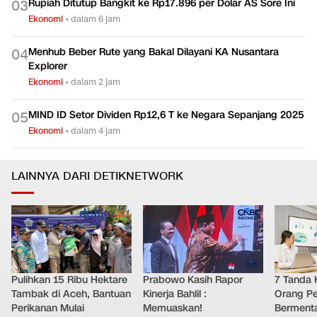
Rupiah Ditutup Bangkit ke Rp17.896 per Dolar AS Sore Ini
0
3
Ekonomi
•
dalam 6 jam
Menhub Beber Rute yang Bakal Dilayani KA Nusantara
0
4
Explorer
Ekonomi
•
dalam 2 jam
MIND ID Setor Dividen Rp12,6 T ke Negara Sepanjang 2025
0
5
Ekonomi
•
dalam 4 jam
LAINNYA DARI DETIKNETWORK
Pulihkan 15 Ribu Hektare
Prabowo Kasih Rapor
7 Tanda 
Tambak di Aceh, Bantuan
Kinerja Bahlil :
Orang Pe
Perikanan Mulai
Memuaskan!
Bermenta