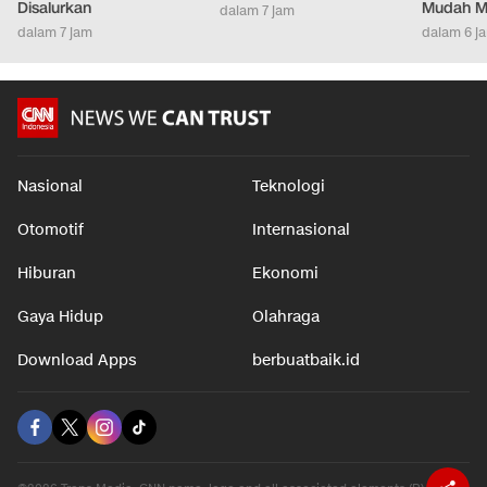
Disalurkan
Mudah M
dalam 7 jam
dalam 7 jam
dalam 6 j
Nasional
Teknologi
Otomotif
Internasional
Hiburan
Ekonomi
Gaya Hidup
Olahraga
Download Apps
berbuatbaik.id