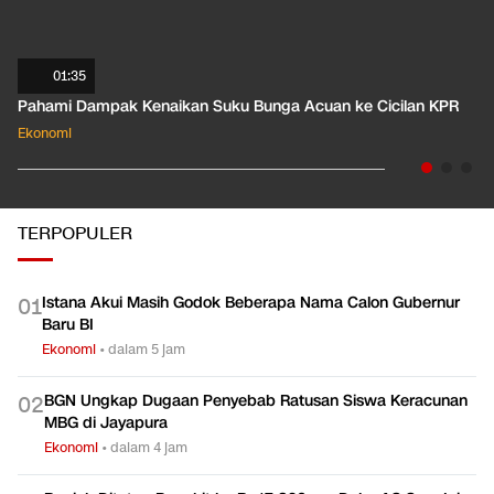
01:35
Pahami Dampak Kenaikan Suku Bunga Acuan ke Cicilan KPR
Ekonomi
TERPOPULER
Istana Akui Masih Godok Beberapa Nama Calon Gubernur
0
1
Baru BI
Ekonomi
•
dalam 5 jam
BGN Ungkap Dugaan Penyebab Ratusan Siswa Keracunan
0
2
MBG di Jayapura
Ekonomi
•
dalam 4 jam