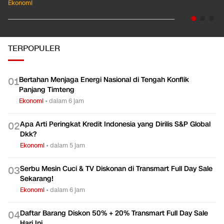
Ekonomi
TERPOPULER
Bertahan Menjaga Energi Nasional di Tengah Konflik
0
1
Panjang Timteng
Ekonomi
•
dalam 6 jam
Apa Arti Peringkat Kredit Indonesia yang Dirilis S&P Global
0
2
Dkk?
Ekonomi
•
dalam 5 jam
Serbu Mesin Cuci & TV Diskonan di Transmart Full Day Sale
0
3
Sekarang!
Ekonomi
•
dalam 6 jam
Daftar Barang Diskon 50% + 20% Transmart Full Day Sale
0
4
Hari Ini