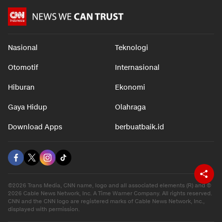
Nasional
Teknologi
Otomotif
Internasional
Hiburan
Ekonomi
Gaya Hidup
Olahraga
Download Apps
berbuatbaik.id
©2026 Trans Media, CNN name, logo and all associated elements (R) and ©
2026 Cable News Network, Inc. A Time Warner Company. All rights reserved.
CNN and the CNN logo are registered marks of Cable News Network, Inc.,
displayed with permission.