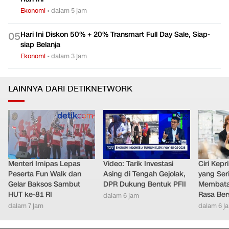
Ekonomi
•
dalam 5 jam
Hari Ini Diskon 50% + 20% Transmart Full Day Sale, Siap-
0
5
siap Belanja
Ekonomi
•
dalam 3 jam
LAINNYA DARI DETIKNETWORK
Menteri Imipas Lepas
Video: Tarik Investasi
Ciri Kep
Peserta Fun Walk dan
Asing di Tengah Gejolak,
yang Ser
Gelar Baksos Sambut
DPR Dukung Bentuk PFII
Membatal
HUT ke-81 RI
Rasa Ber
dalam 6 jam
dalam 7 jam
dalam 6 j