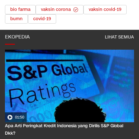
bio farma
vaksin corona
vaksin covid-19
bumn
covid-19
EKOPEDIA
LIHAT SEMUA
01:50
Apa Arti Peringkat Kredit Indonesia yang Dirilis S&P Global
Dkk?