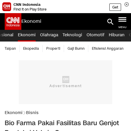
CNN Indonesia
Get
Find it on Play Store
Ekonomi
MENU
asional
Ekonomi
Olahraga
Teknologi
Otomotif
Hiburan
Taipan
Ekopedia
Properti
Gaji Bumn
Efisiensi Anggaran
Ekonomi
Bisnis
Bio Farma Pakai Fasilitas Baru Genjot