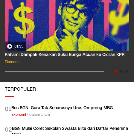
01:35
Pahami Dampak Kenaikan Suku Bunga Acuan ke Cicilan KPR
Ekonomi
TERPOPULER
Bos BGN: Guru Tak Seharusnya Urus Ompreng MBG
0
1
Ekonomi
•
dalam 1 jam
BGN Mulai Coret Sekolah Swasta Elite dari Daftar Penerima
0
2