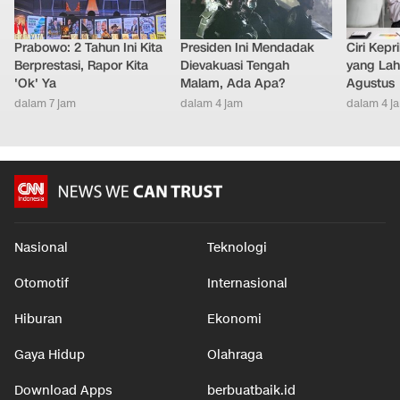
Prabowo: 2 Tahun Ini Kita
Presiden Ini Mendadak
Ciri Kep
Berprestasi, Rapor Kita
Dievakuasi Tengah
yang Lahi
'Ok' Ya
Malam, Ada Apa?
Agustus
dalam 7 jam
dalam 4 jam
dalam 4 j
Nasional
Teknologi
Otomotif
Internasional
Hiburan
Ekonomi
Gaya Hidup
Olahraga
Download Apps
berbuatbaik.id