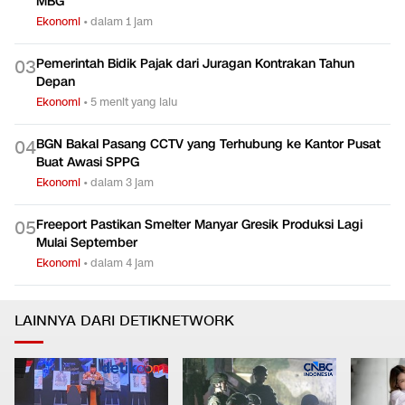
MBG
Ekonomi
•
dalam 1 jam
Pemerintah Bidik Pajak dari Juragan Kontrakan Tahun
0
3
Depan
Ekonomi
•
5 menit yang lalu
BGN Bakal Pasang CCTV yang Terhubung ke Kantor Pusat
0
4
Buat Awasi SPPG
Ekonomi
•
dalam 3 jam
Freeport Pastikan Smelter Manyar Gresik Produksi Lagi
0
5
Mulai September
Ekonomi
•
dalam 4 jam
LAINNYA DARI DETIKNETWORK