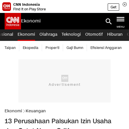
CNN Indonesia
Get
Find it on Play Store
Ekonomi
MENU
asional
Ekonomi
Olahraga
Teknologi
Otomotif
Hiburan
Taipan
Ekopedia
Properti
Gaji Bumn
Efisiensi Anggaran
Ekonomi
Keuangan
13 Perusahaan Palsukan Izin Usaha