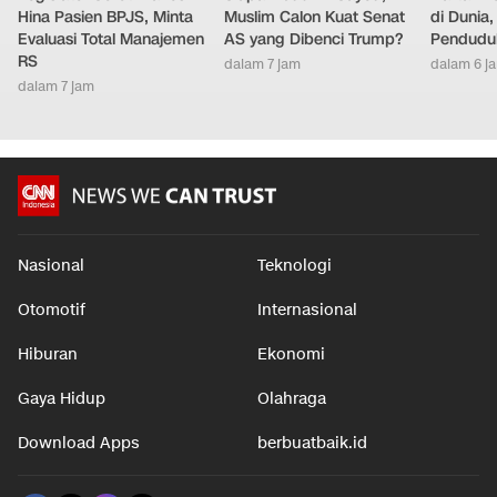
Hina Pasien BPJS, Minta
Muslim Calon Kuat Senat
di Dunia
Evaluasi Total Manajemen
AS yang Dibenci Trump?
Pendudu
RS
dalam 7 jam
dalam 6 j
dalam 7 jam
Nasional
Teknologi
Otomotif
Internasional
Hiburan
Ekonomi
Gaya Hidup
Olahraga
Download Apps
berbuatbaik.id