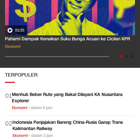
01:35
Pahami Dampak Kenaikan Suku Bunga Acuan ke Cicilan KPR
Ekonomi
TERPOPULER
Menhub Beber Rute yang Bakal Dilayani KA Nusantara
0
1
Explorer
Ekonomi
•
dalam 6 jam
Indonesia Penjajakan Bareng China-Rusia Garap Trans
0
2
Kalimantan Railway
Ekonomi
•
dalam 2 jam