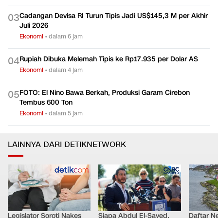
Cadangan Devisa RI Turun Tipis Jadi US$145,3 M per Akhir
0
3
Juli 2026
Ekonomi
•
dalam 6 jam
Rupiah Dibuka Melemah Tipis ke Rp17.935 per Dolar AS
0
4
Ekonomi
•
dalam 4 jam
FOTO: El Nino Bawa Berkah, Produksi Garam Cirebon
0
5
Tembus 600 Ton
Ekonomi
•
dalam 5 jam
LAINNYA DARI DETIKNETWORK
Legislator Soroti Nakes
Siapa Abdul El-Sayed,
Daftar N