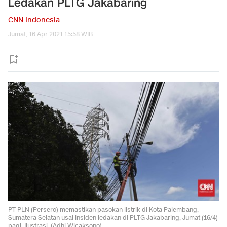
Ledakan PLTG Jakabaring
CNN Indonesia
Jumat, 16 Apr 2021 15:58 WIB
PT PLN (Persero) memastikan pasokan listrik di Kota Palembang,
Sumatera Selatan usai insiden ledakan di PLTG Jakabaring, Jumat (16/4)
pagi. Ilustrasi. (Adhi Wicaksono).