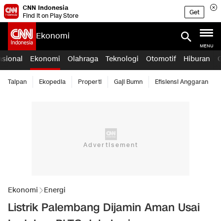
CNN Indonesia
Get
Find it on Play Store
Ekonomi
MENU
asional
Ekonomi
Olahraga
Teknologi
Otomotif
Hiburan
Taipan
Ekopedia
Properti
Gaji Bumn
Efisiensi Anggaran
Ekonomi
Energi
Listrik Palembang Dijamin Aman Usai