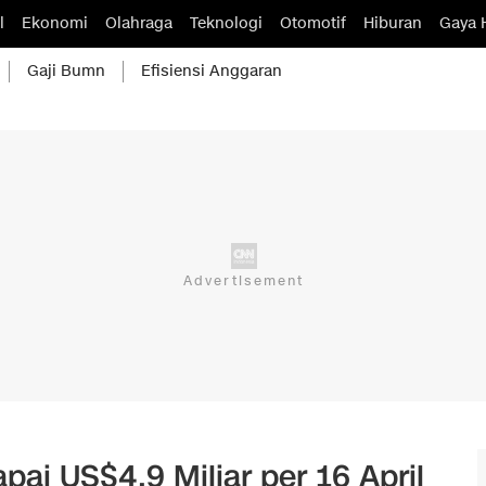
l
Ekonomi
Olahraga
Teknologi
Otomotif
Hiburan
Gaya 
Gaji Bumn
Efisiensi Anggaran
pai US$4,9 Miliar per 16 April