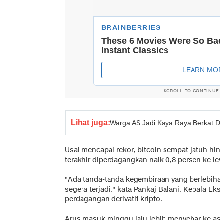
SCROLL TO CONTINUE
Lihat juga:
Warga AS Jadi Kaya Raya Berkat 
Usai mencapai rekor, bitcoin sempat jatuh hin
terakhir diperdagangkan naik 0,8 persen ke le
"Ada tanda-tanda kegembiraan yang berlebiha
segera terjadi," kata Pankaj Balani, Kepala Ek
perdagangan derivatif kripto.
Arus masuk minggu lalu lebih menyebar ke aset 