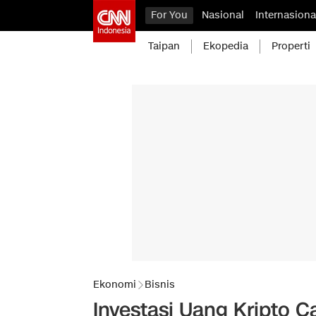
For You
Nasional
Internasiona
Taipan
Ekopedia
Properti
Ekonomi
Bisnis
Investasi Uang Kripto Ca