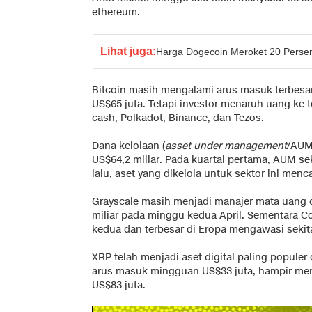
ethereum.
Lihat juga:
Harga Dogecoin Meroket 20 Persen
Bitcoin masih mengalami arus masuk terbesa
US$65 juta. Tetapi investor menaruh uang ke t
cash, Polkadot, Binance, dan Tezos.
Dana kelolaan (
asset under management
/AUM
US$64,2 miliar. Pada kuartal pertama, AUM se
lalu, aset yang dikelola untuk sektor ini menca
Grayscale masih menjadi manajer mata uang d
miliar pada minggu kedua April. Sementara Coi
kedua dan terbesar di Eropa mengawasi sekita
XRP telah menjadi aset digital paling popule
arus masuk mingguan US$33 juta, hampir men
US$83 juta.