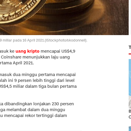
miliar pada 16 April 2021.(iStockphoto/skodonnell).
asuk ke
uang kripto
mencapai US$4,9
ari Coinshare menunjukkan laju uang
tama April 2021.
ng masuk dua minggu pertama mencapai
h ini 9 persen lebih tinggi dari level
S$4,5 miliar dalam tiga bulan pertama
ika dibandingkan lonjakan 230 persen
n juga melambat dalam dua minggu
B
au mencapai rekor tertinggi dalam