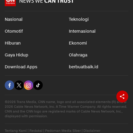
Nasional
Teknologi
Otomotif
Internasional
Hiburan
Ekonomi
Gaya Hidup
Olahraga
Download Apps
berbuatbaik.id
©2026 Trans Media, CNN name, logo and all associated elements (R) and ©
2026 Cable News Network, Inc. A Time Warner Company. All rights reserved.
CNN and the CNN logo are registered marks of Cable News Network, Inc.,
displayed with permission.
Tentang Kami
|
Redaksi
|
Pedoman Media Siber
|
Disclaimer