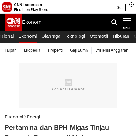
CNN Indonesia
Get
Find it on Play Store
Ekonomi
MENU
asional
Ekonomi
Olahraga
Teknologi
Otomotif
Hiburan
Taipan
Ekopedia
Properti
Gaji Bumn
Efisiensi Anggaran
Ekonomi
Energi
Pertamina dan BPH Migas Tinjau