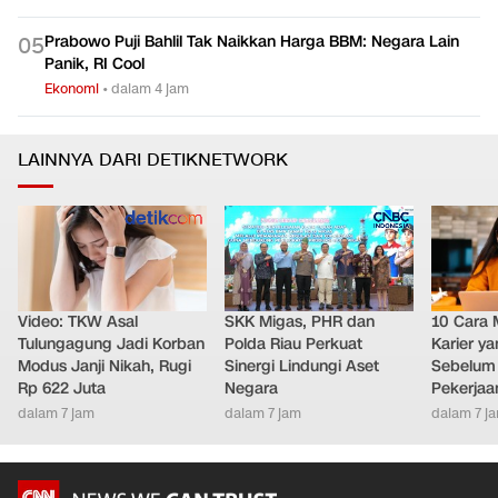
Prabowo Puji Bahlil Tak Naikkan Harga BBM: Negara Lain
0
5
Panik, RI Cool
Ekonomi
•
dalam 4 jam
LAINNYA DARI DETIKNETWORK
Video: TKW Asal
SKK Migas, PHR dan
10 Cara 
Tulungagung Jadi Korban
Polda Riau Perkuat
Karier y
Modus Janji Nikah, Rugi
Sinergi Lindungi Aset
Sebelum 
Rp 622 Juta
Negara
Pekerjaa
dalam 7 jam
dalam 7 jam
dalam 7 j