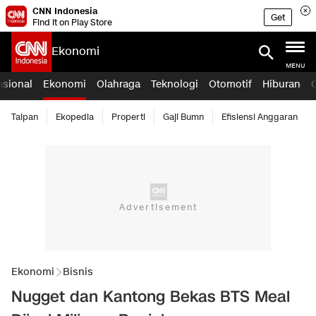
CNN Indonesia
Get
Find it on Play Store
Ekonomi
MENU
asional
Ekonomi
Olahraga
Teknologi
Otomotif
Hiburan
Taipan
Ekopedia
Properti
Gaji Bumn
Efisiensi Anggaran
Ekonomi
Bisnis
Nugget dan Kantong Bekas BTS Meal