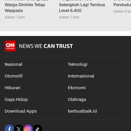
Warga Diminta Tetap
Selangkah Lagi Tembus
Pendudu
Waspada
Level 6.400
dalam 6 j
dalam 7 jam
dalam 7 jam
Nasional
Teknologi
Otomotif
Internasional
Hiburan
Ekonomi
Gaya Hidup
Olahraga
Download Apps
berbuatbaik.id