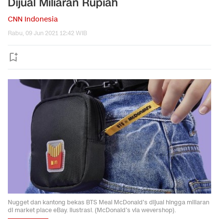
Dijual Miliaran Rupiah
CNN Indonesia
Rabu, 09 Jun 2021 12:42 WIB
Nugget dan kantong bekas BTS Meal McDonald's dijual hingga miliaran
di market place eBay. Ilustrasi. (McDonald’s via wevershop).