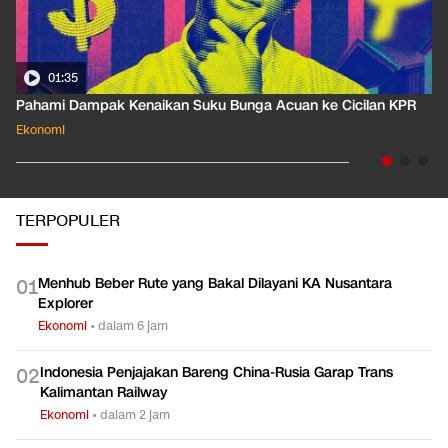
01:35
Pahami Dampak Kenaikan Suku Bunga Acuan ke Cicilan KPR
Ekonomi
TERPOPULER
Menhub Beber Rute yang Bakal Dilayani KA Nusantara
0
1
Explorer
Ekonomi
•
dalam 6 jam
Indonesia Penjajakan Bareng China-Rusia Garap Trans
0
2
Kalimantan Railway
Ekonomi
•
dalam 2 jam