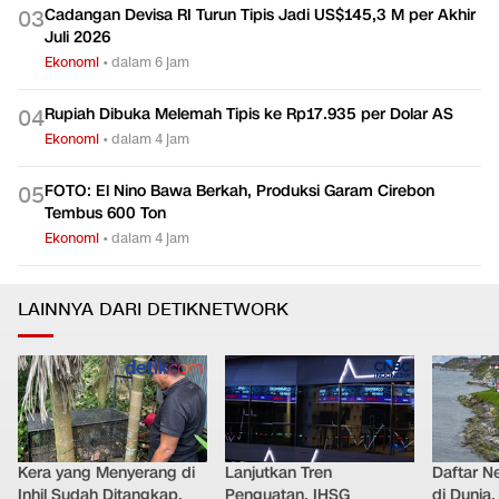
Cadangan Devisa RI Turun Tipis Jadi US$145,3 M per Akhir
0
3
Juli 2026
Ekonomi
•
dalam 6 jam
Rupiah Dibuka Melemah Tipis ke Rp17.935 per Dolar AS
0
4
Ekonomi
•
dalam 4 jam
FOTO: El Nino Bawa Berkah, Produksi Garam Cirebon
0
5
Tembus 600 Ton
Ekonomi
•
dalam 4 jam
LAINNYA DARI DETIKNETWORK
Kera yang Menyerang di
Lanjutkan Tren
Daftar N
Inhil Sudah Ditangkap,
Penguatan, IHSG
di Dunia