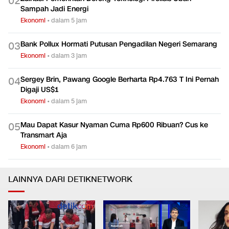
0
2
Sampah Jadi Energi
Ekonomi
•
dalam 5 jam
Bank Pollux Hormati Putusan Pengadilan Negeri Semarang
0
3
Ekonomi
•
dalam 3 jam
Sergey Brin, Pawang Google Berharta Rp4.763 T Ini Pernah
0
4
Digaji US$1
Ekonomi
•
dalam 5 jam
Mau Dapat Kasur Nyaman Cuma Rp600 Ribuan? Cus ke
0
5
Transmart Aja
Ekonomi
•
dalam 6 jam
LAINNYA DARI DETIKNETWORK