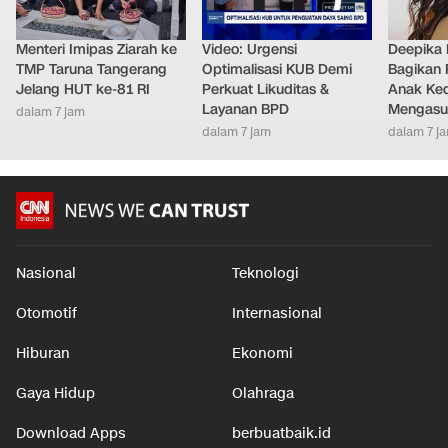
Menteri Imipas Ziarah ke
Video: Urgensi
Deepika
TMP Taruna Tangerang
Optimalisasi KUB Demi
Bagikan 
Jelang HUT ke-81 RI
Perkuat Likuditas &
Anak Ke
Layanan BPD
Mengasu
dalam 7 jam
dalam 7 jam
dalam 7 j
Nasional
Teknologi
Otomotif
Internasional
Hiburan
Ekonomi
Gaya Hidup
Olahraga
Download Apps
berbuatbaik.id