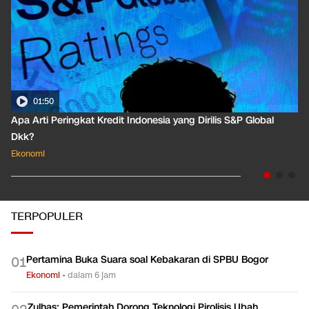
01:50
Apa Arti Peringkat Kredit Indonesia yang Dirilis S&P Global
Dkk?
Ekonomi
TERPOPULER
Pertamina Buka Suara soal Kebakaran di SPBU Bogor
0
1
Ekonomi
•
dalam 6 jam
Zulhas: Pemerintah Dorong Teknologi Pirolisis Ubah