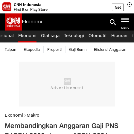
CNN Indonesia
Get
Find it on Play Store
Ekonomi
MENU
asional
Ekonomi
Olahraga
Teknologi
Otomotif
Hiburan
Taipan
Ekopedia
Properti
Gaji Bumn
Efisiensi Anggaran
Ekonomi
Makro
Membandingkan Anggaran Gaji PNS