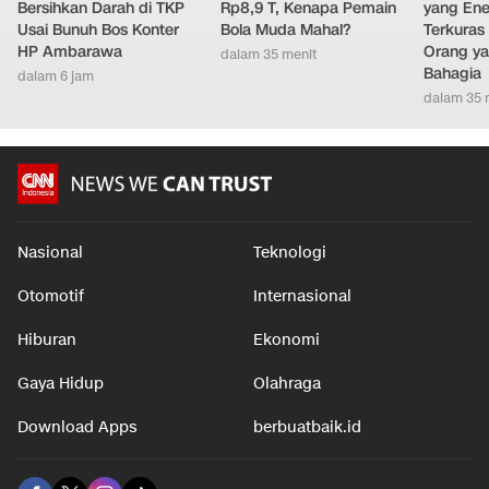
Bersihkan Darah di TKP
Rp8,9 T, Kenapa Pemain
yang Ene
Usai Bunuh Bos Konter
Bola Muda Mahal?
Terkuras
HP Ambarawa
Orang ya
dalam 35 menit
Bahagia
dalam 6 jam
dalam 35 
Nasional
Teknologi
Otomotif
Internasional
Hiburan
Ekonomi
Gaya Hidup
Olahraga
Download Apps
berbuatbaik.id