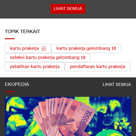
LIHAT SEMUA
TOPIK TERKAIT
kartu prakerja
kartu prakerja gelombang 18
seleksi kartu prakerja gelombang 18
pelatihan kartu prakerja
pendaftaran kartu prakerja
EKOPEDIA
LIHAT SEMUA