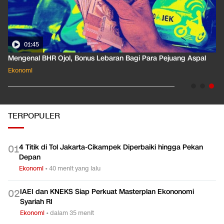
01:35
Pahami Dampak Kenaikan Suku Bunga Acuan ke Cicilan KPR
Ekonomi
TERPOPULER
4 Titik di Tol Jakarta-Cikampek Diperbaiki hingga Pekan
0
1
Depan
Ekonomi
•
40 menit yang lalu
IAEI dan KNEKS Siap Perkuat Masterplan Ekononomi
0
2
Syariah RI
Ekonomi
•
dalam 35 menit