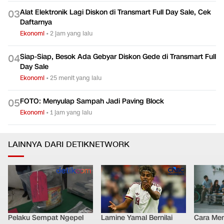
Alat Elektronik Lagi Diskon di Transmart Full Day Sale, Cek
0
3
Daftarnya
Ekonomi
•
2 jam yang lalu
Siap-Siap, Besok Ada Gebyar Diskon Gede di Transmart Full
0
4
Day Sale
Ekonomi
•
25 menit yang lalu
FOTO: Menyulap Sampah Jadi Paving Block
0
5
Ekonomi
•
1 jam yang lalu
LAINNYA DARI DETIKNETWORK
Pelaku Sempat Ngepel
Lamine Yamal Bernilai
Cara Men