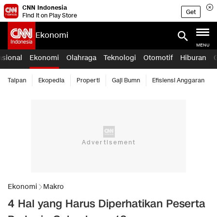
CNN Indonesia
Get
Find it on Play Store
Ekonomi
MENU
asional
Ekonomi
Olahraga
Teknologi
Otomotif
Hiburan
Taipan
Ekopedia
Properti
Gaji Bumn
Efisiensi Anggaran
Ekonomi
Makro
4 Hal yang Harus Diperhatikan Peserta