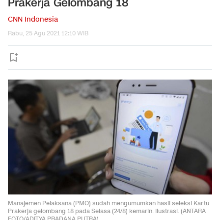
Prakerja Gelombang 18
CNN Indonesia
Rabu, 25 Agu 2021 12:10 WIB
Manajemen Pelaksana (PMO) sudah mengumumkan hasil seleksi Kartu
Prakerja gelombang 18 pada Selasa (24/8) kemarin. Ilustrasi. (ANTARA
FOTO/ADITYA PRADANA PUTRA).