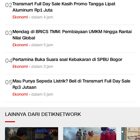
Transmart Full Day Sale Kasih Promo Tangga Lipat
0
2
Aluminum Rp1 Juta
Ekonomi
•
dalam 4 jam
Mendag di BRICS TMM: Pembiayaan UMKM hingga Rantai
0
3
Nilai Global
Ekonomi
•
dalam 5 jam
Pertamina Buka Suara soal Kebakaran di SPBU Bogor
0
4
Ekonomi
•
dalam 3 jam
Mau Punya Sepeda Listrik? Beli di Transmart Full Day Sale
0
5
Rp3 Jutaan
Ekonomi
•
dalam 5 jam
LAINNYA DARI DETIKNETWORK