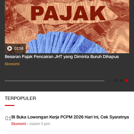
01:50
Apa Arti Peringkat Kredit Indonesia yang Dirilis S&P Global
Dkk?
Ekonomi
TERPOPULER
BI Buka Lowongan Kerja PCPM 2026 Hari Ini, Cek Syaratnya
0
1
Ekonomi
•
dalam 5 jam