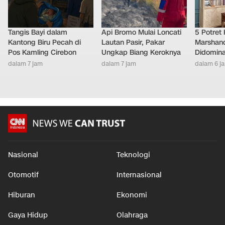
Tangis Bayi dalam
Api Bromo Mulai Loncati
5 Potret
Kantong Biru Pecah di
Lautan Pasir, Pakar
Marshand
Pos Kamling Cirebon
Ungkap Biang Keroknya
Didomina
dalam 7 jam
dalam 7 jam
dalam 6 j
Nasional
Teknologi
Otomotif
Internasional
Hiburan
Ekonomi
Gaya Hidup
Olahraga