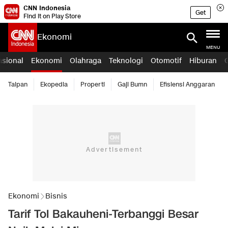
CNN Indonesia
Get
Find it on Play Store
Ekonomi
MENU
asional
Ekonomi
Olahraga
Teknologi
Otomotif
Hiburan
Taipan
Ekopedia
Properti
Gaji Bumn
Efisiensi Anggaran
Ekonomi
Bisnis
Tarif Tol Bakauheni-Terbanggi Besar