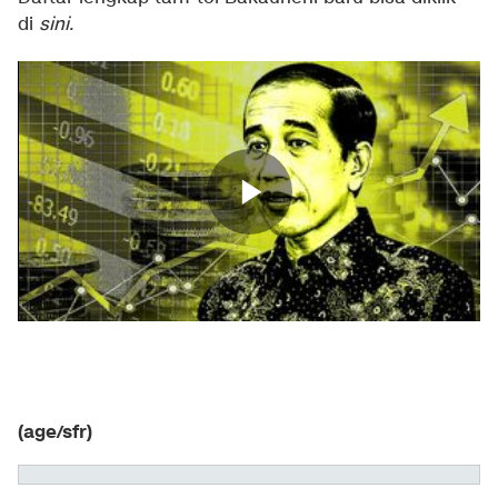
di
sini.
(age/sfr)