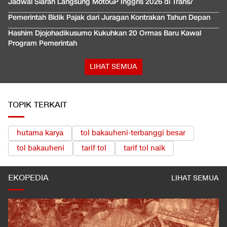
Jadwal Siaran Langsung MotoGP Inggris 2026 di Trans7
Pemerintah Bidik Pajak dari Juragan Kontrakan Tahun Depan
Hashim Djojohadikusumo Kukuhkan 20 Ormas Baru Kawal
Program Pemerintah
LIHAT SEMUA
TOPIK TERKAIT
hutama karya
tol bakauheni-terbanggi besar
tol bakauheni
tarif tol
tarif tol naik
EKOPEDIA
LIHAT SEMUA