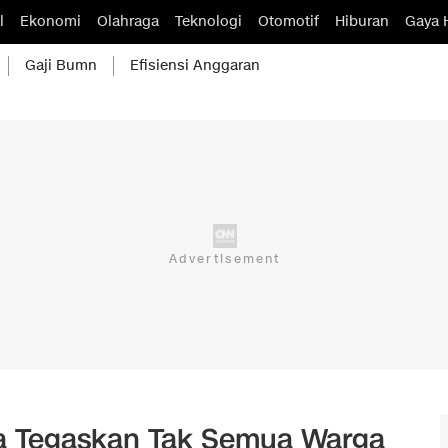
l
Ekonomi
Olahraga
Teknologi
Otomotif
Hiburan
Gaya 
Gaji Bumn
Efisiensi Anggaran
a Tegaskan Tak Semua Warga