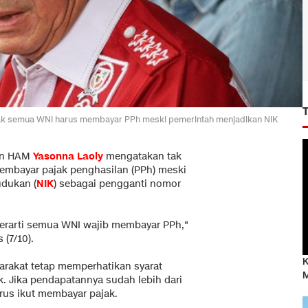
ak semua WNI harus membayar PPh meski pemerintah menjadikan NIK
an HAM
Yasonna Laoly
mengatakan tak
embayar pajak penghasilan (PPh) meski
dukan (
NIK
) sebagai pengganti nomor
erarti semua WNI wajib membayar PPh,"
(7/10).
K
rakat tetap memperhatikan syarat
M
k. Jika pendapatannya sudah lebih dari
rus ikut membayar pajak.