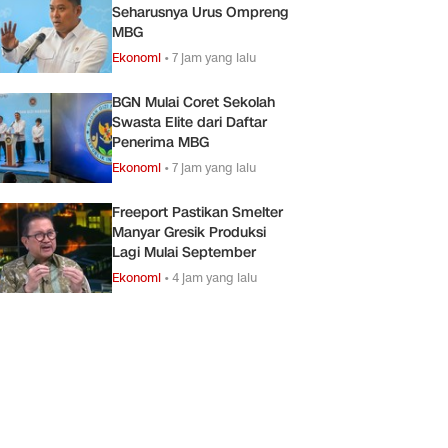
Seharusnya Urus Ompreng
MBG
Ekonomi
•
7 jam yang lalu
BGN Mulai Coret Sekolah
Swasta Elite dari Daftar
Penerima MBG
Ekonomi
•
7 jam yang lalu
Freeport Pastikan Smelter
Manyar Gresik Produksi
Lagi Mulai September
Ekonomi
•
4 jam yang lalu