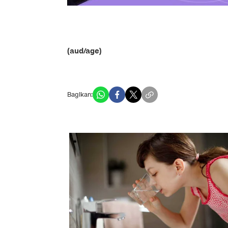
(aud/age)
Bagikan: