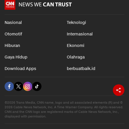
Nasional
Teknologi
Otomotif
Internasional
Hiburan
Ekonomi
Gaya Hidup
Olahraga
Download Apps
berbuatbaik.id
©2026 Trans Media, CNN name, logo and all associated elements (R) and ©
2026 Cable News Network, Inc. A Time Warner Company. All rights reserved.
CNN and the CNN logo are registered marks of Cable News Network, Inc.,
displayed with permission.