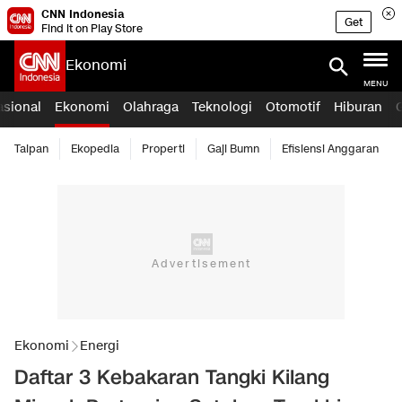
CNN Indonesia
Get
Find it on Play Store
Ekonomi
MENU
asional
Ekonomi
Olahraga
Teknologi
Otomotif
Hiburan
Taipan
Ekopedia
Properti
Gaji Bumn
Efisiensi Anggaran
Ekonomi
Energi
Daftar 3 Kebakaran Tangki Kilang