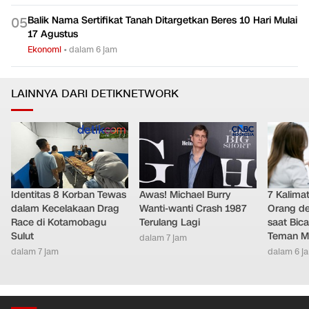
Balik Nama Sertifikat Tanah Ditargetkan Beres 10 Hari Mulai
0
5
17 Agustus
Ekonomi
•
dalam 6 jam
LAINNYA DARI DETIKNETWORK
Identitas 8 Korban Tewas
Awas! Michael Burry
7 Kalimat
dalam Kecelakaan Drag
Wanti-wanti Crash 1987
Orang de
Race di Kotamobagu
Terulang Lagi
saat Bic
Sulut
Teman Me
dalam 7 jam
dalam 7 jam
dalam 6 j