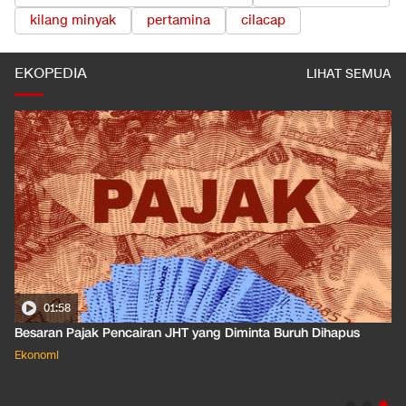
kilang minyak
pertamina
cilacap
EKOPEDIA
LIHAT SEMUA
01:50
Apa Arti Peringkat Kredit Indonesia yang Dirilis S&P Global
Dkk?
Ekonomi