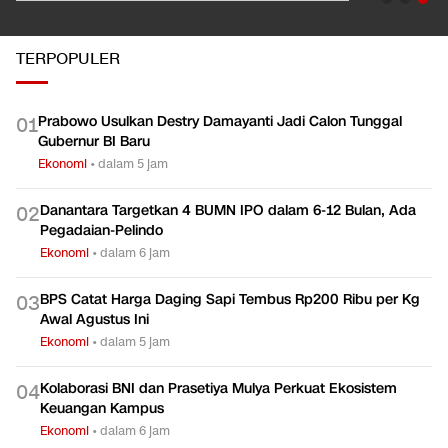
TERPOPULER
Prabowo Usulkan Destry Damayanti Jadi Calon Tunggal
0
1
Gubernur BI Baru
Ekonomi
•
dalam 5 jam
Danantara Targetkan 4 BUMN IPO dalam 6-12 Bulan, Ada
0
2
Pegadaian-Pelindo
Ekonomi
•
dalam 6 jam
BPS Catat Harga Daging Sapi Tembus Rp200 Ribu per Kg
0
3
Awal Agustus Ini
Ekonomi
•
dalam 5 jam
Kolaborasi BNI dan Prasetiya Mulya Perkuat Ekosistem
0
4
Keuangan Kampus
Ekonomi
•
dalam 6 jam