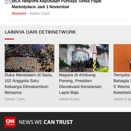
idEA Respons Keputusan Purbaya Tunda Pajak
0
5
Marketplace Jadi 1 November
Ekonomi
•
dalam 5 jam
LAINNYA DARI DETIKNETWORK
Duka Mendalam di Gaza,
Negara di Ambang
Ternyata
112 Anggota Satu
Perang, Presiden
Bahagia 
Keluarga Dimakamkan
Dievakuasi Kendaraan
5 Warna 
Bersama
Lapis Baja
Kesehari
dalam 7 jam
dalam 6 jam
dalam 6 j