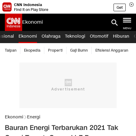
CNN Indonesia
Get
Find it on Play Store
Ekonomi
MENU
asional
Ekonomi
Olahraga
Teknologi
Otomotif
Hiburan
Taipan
Ekopedia
Properti
Gaji Bumn
Efisiensi Anggaran
Ekonomi
Energi
Bauran Energi Terbarukan 2021 Tak