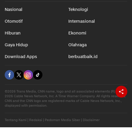
Nasional
Teknologi
Otomotif
Internasional
Hiburan
Ekonomi
Gaya Hidup
Olahraga
Download Apps
berbuatbaik.id
©2026 Trans Media, CNN name, logo and all associated elements (R) and ©
2026 Cable News Network, Inc. A Time Warner Company. All rights reserved.
CNN and the CNN logo are registered marks of Cable News Network, Inc.,
displayed with permission.
Tentang Kami
|
Redaksi
|
Pedoman Media Siber
|
Disclaimer