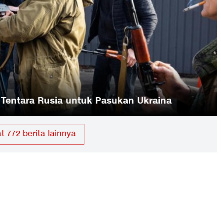
a di Israel Tak Dideportasi
at
772
berita lainnya