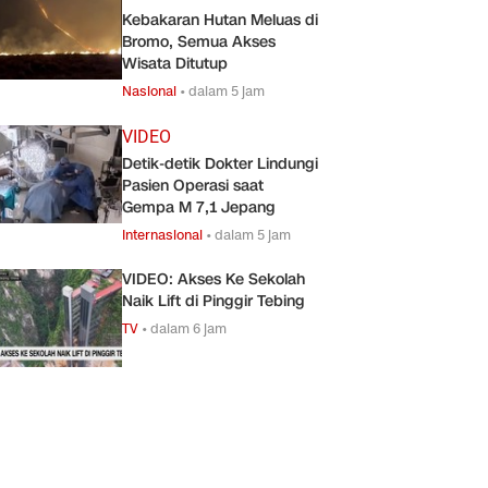
Kebakaran Hutan Meluas di
Bromo, Semua Akses
Wisata Ditutup
Nasional
•
dalam 5 jam
VIDEO
Detik-detik Dokter Lindungi
Pasien Operasi saat
Gempa M 7,1 Jepang
Internasional
•
dalam 5 jam
VIDEO: Akses Ke Sekolah
Naik Lift di Pinggir Tebing
TV
•
dalam 6 jam