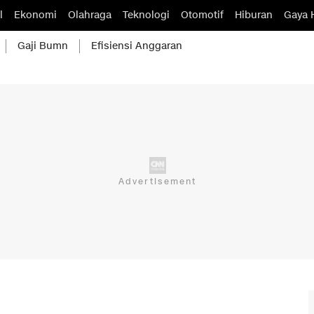
l
Ekonomi
Olahraga
Teknologi
Otomotif
Hiburan
Gaya 
Gaji Bumn
Efisiensi Anggaran