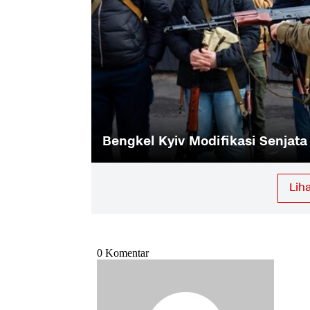
raina
Hakim Pastikan Pengungsi Ukrain
Lih