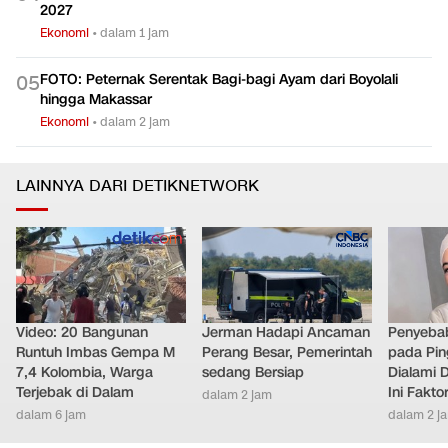
2027
Ekonomi
•
dalam 1 jam
FOTO: Peternak Serentak Bagi-bagi Ayam dari Boyolali
0
5
hingga Makassar
Ekonomi
•
dalam 2 jam
LAINNYA DARI DETIKNETWORK
Video: 20 Bangunan
Jerman Hadapi Ancaman
Penyebab
Runtuh Imbas Gempa M
Perang Besar, Pemerintah
pada Pin
7,4 Kolombia, Warga
sedang Bersiap
Dialami D
Terjebak di Dalam
Ini Fakt
dalam 2 jam
dalam 6 jam
dalam 2 j