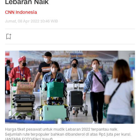
Lebaran Naik
CNN Indonesia
Jumat, 08 Apr 2022 10:46 WIB
Harga tiket pesawat untuk mudik Lebaran 2022 terpantau naik.
Sejumlah rute terpopuler bahkan dibanderol di atas Rp1 juta per kursi.
(ANTARA FOTO/Fikri Yusuf).