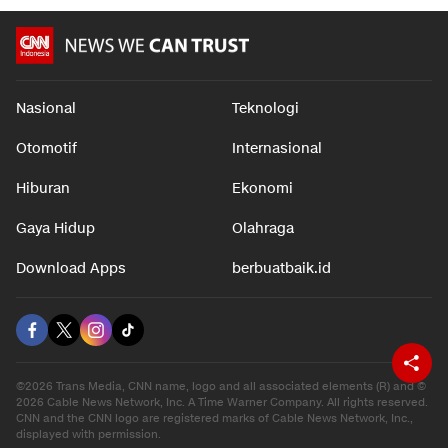
Nasional
Teknologi
Otomotif
Internasional
Hiburan
Ekonomi
Gaya Hidup
Olahraga
Download Apps
berbuatbaik.id
©2026 Trans Media, CNN name, logo and all associated elements (R) and ©
2026 Cable News Network, Inc. A Time Warner Company. All rights reserved.
CNN and the CNN logo are registered marks of Cable News Network, Inc.,
displayed with permission.