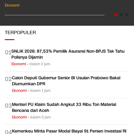
Ekonomi
TERPOPULER
SNLIK 2026: 87,53% Pemilik Asuransi Non-BPJS Tak Tahu
0
1
Polisnya Dijamin
Ekonomi
•
dalam 2 jam
Calon Deputi Gubernur Senior BI Usulan Prabowo Bakal
0
2
Diumumkan DPR
Ekonomi
•
dalam 1 jam
Menteri PU Klaim Sudah Angkut 33 Ribu Ton Material
0
3
Bencana dari Aceh
Ekonomi
•
dalam 5 jam
Kemenkeu Minta Pasar Modal Biayai 91 Persen Investasi RI
0
4