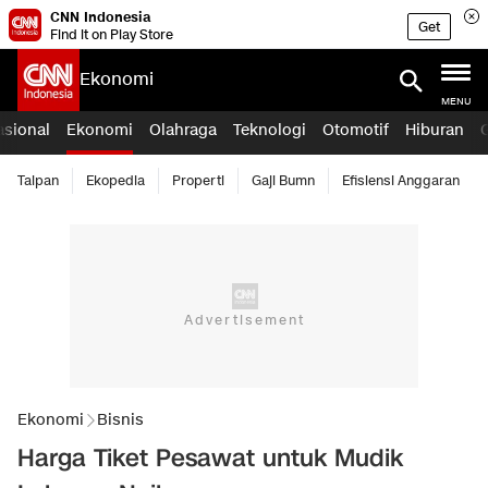
CNN Indonesia
Get
Find it on Play Store
Ekonomi
MENU
asional
Ekonomi
Olahraga
Teknologi
Otomotif
Hiburan
Taipan
Ekopedia
Properti
Gaji Bumn
Efisiensi Anggaran
Ekonomi
Bisnis
Harga Tiket Pesawat untuk Mudik