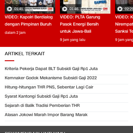
01:41
01:46
02:2
VIDEO: Kapolri Berdialog
VIDEO: PLTA Garung
VIDEO: 
dengan Pimpinan Buruh
Pasok Energi Bersih
Nirempat
untuk Jawa-Bali
Sanksi T
dalam 2 jam
9 jam yang lalu
9 jam yang
ARTIKEL TERKAIT
Kriteria Pekerja Dapat BLT Subsidi Gaji Rp1 Juta
Kemnaker Godok Mekanisme Subsidi Gaji 2022
Hitung-hitungan THR PNS, Sebentar Lagi Cair
Syarat Kantongi Subsidi Gaji Rp1 Juta
Sejarah di Balik Tradisi Pemberian THR
Alasan Jokowi Marah Impor Barang Marak