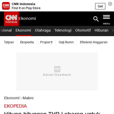
CNN Indonesia
Get
Find it on Play Store
Ekonomi
MENU
asional
Ekonomi
Olahraga
Teknologi
Otomotif
Hiburan
Taipan
Ekopedia
Properti
Gaji Bumn
Efisiensi Anggaran
Ekonomi
Makro
EKOPEDIA