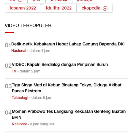
lebaran 2022
idulfitri 2022
ekopedia
VIDEO
TERPOPULER
Detik-detik Kebakaran Hebat Lahap Gedung Bapenda DKI
0
1
Nasional
•
dalam 4 jam
VIDEO: Kapolri Berdialog dengan Pimpinan Buruh
0
2
TV
•
dalam 2 jam
Tiga Singa Mati di Kebun Binatang Tokyo, Diduga Akibat
0
3
Panas Ekstrem
Teknologi
•
dalam 5 jam
Momen Prabowo Tes Langsung Kekuatan Genteng Buatan
0
4
BRIN
Nasional
•
3 jam yang lalu