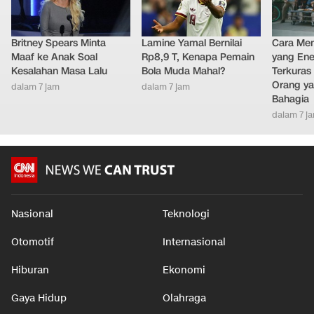
Britney Spears Minta
Lamine Yamal Bernilai
Cara Men
Maaf ke Anak Soal
Rp8,9 T, Kenapa Pemain
yang Ene
Kesalahan Masa Lalu
Bola Muda Mahal?
Terkuras
Orang ya
dalam 7 jam
dalam 7 jam
Bahagia
dalam 7 j
Nasional
Teknologi
Otomotif
Internasional
Hiburan
Ekonomi
Gaya Hidup
Olahraga