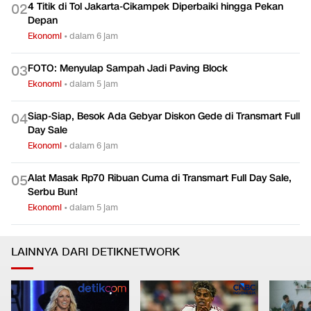
4 Titik di Tol Jakarta-Cikampek Diperbaiki hingga Pekan
0
2
Depan
Ekonomi
•
dalam 6 jam
FOTO: Menyulap Sampah Jadi Paving Block
0
3
Ekonomi
•
dalam 5 jam
Siap-Siap, Besok Ada Gebyar Diskon Gede di Transmart Full
0
4
Day Sale
Ekonomi
•
dalam 6 jam
Alat Masak Rp70 Ribuan Cuma di Transmart Full Day Sale,
0
5
Serbu Bun!
Ekonomi
•
dalam 5 jam
LAINNYA DARI DETIKNETWORK