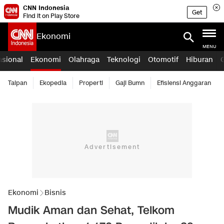
CNN Indonesia
Get
Find it on Play Store
Ekonomi
MENU
asional
Ekonomi
Olahraga
Teknologi
Otomotif
Hiburan
Taipan
Ekopedia
Properti
Gaji Bumn
Efisiensi Anggaran
Ekonomi
Bisnis
Mudik Aman dan Sehat, Telkom