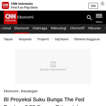
CNN Indonesia
Get
Find it on Play Store
Ekonomi
MENU
asional
Ekonomi
Olahraga
Teknologi
Otomotif
Hiburan
Taipan
Ekopedia
Properti
Gaji Bumn
Efisiensi Anggaran
Ekonomi
Keuangan
BI Proyeksi Suku Bunga The Fed