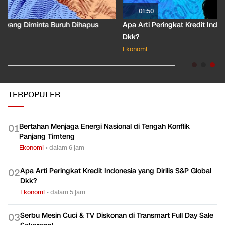
01:50
Apa Arti Peringkat Kredit Indonesia yang Dirilis S&P Global
Dkk?
Ekonomi
TERPOPULER
Bertahan Menjaga Energi Nasional di Tengah Konflik
0
1
Panjang Timteng
Ekonomi
•
dalam 6 jam
Apa Arti Peringkat Kredit Indonesia yang Dirilis S&P Global
0
2
Dkk?
Ekonomi
•
dalam 5 jam
Serbu Mesin Cuci & TV Diskonan di Transmart Full Day Sale
0
3