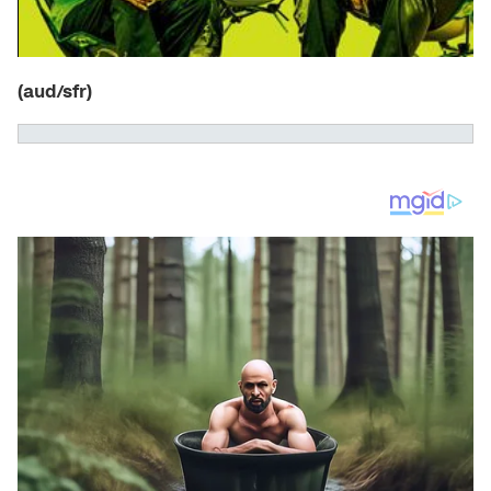
(aud/sfr)