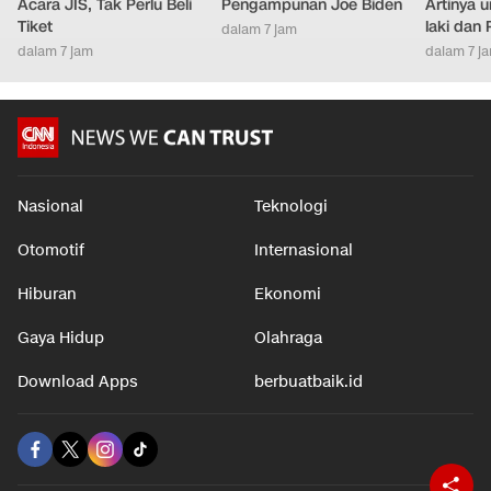
Acara JIS, Tak Perlu Beli
Pengampunan Joe Biden
Artinya 
Tiket
laki dan
dalam 7 jam
dalam 7 jam
dalam 7 j
Nasional
Teknologi
Otomotif
Internasional
Hiburan
Ekonomi
Gaya Hidup
Olahraga
Download Apps
berbuatbaik.id