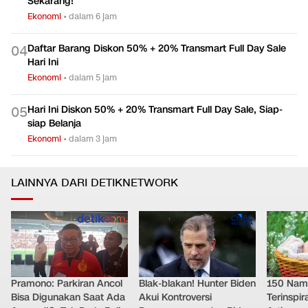
Sekarang!
Ekonomi
•
dalam 6 jam
Daftar Barang Diskon 50% + 20% Transmart Full Day Sale
0
4
Hari Ini
Ekonomi
•
dalam 5 jam
Hari Ini Diskon 50% + 20% Transmart Full Day Sale, Siap-
0
5
siap Belanja
Ekonomi
•
dalam 3 jam
LAINNYA DARI DETIKNETWORK
Pramono: Parkiran Ancol
Blak-blakan! Hunter Biden
150 Nam
Bisa Digunakan Saat Ada
Akui Kontroversi
Terinspi