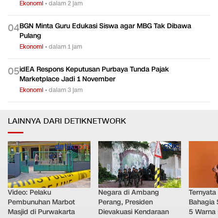
Ekonomi
•
dalam 2 jam
BGN Minta Guru Edukasi Siswa agar MBG Tak Dibawa
0
4
Pulang
Ekonomi
•
dalam 1 jam
idEA Respons Keputusan Purbaya Tunda Pajak
0
5
Marketplace Jadi 1 November
Ekonomi
•
dalam 3 jam
LAINNYA DARI DETIKNETWORK
Video: Pelaku
Negara di Ambang
Ternyata
Pembunuhan Marbot
Perang, Presiden
Bahagia 
Masjid di Purwakarta
Dievakuasi Kendaraan
5 Warna 