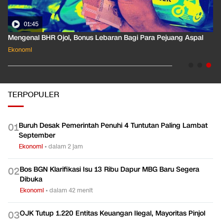
01:35
Pahami Dampak Kenaikan Suku Bunga Acuan ke Cicilan KPR
Ekonomi
TERPOPULER
Buruh Desak Pemerintah Penuhi 4 Tuntutan Paling Lambat
0
1
September
Ekonomi
•
dalam 2 jam
Bos BGN Klarifikasi Isu 13 Ribu Dapur MBG Baru Segera
0
2
Dibuka
Ekonomi
•
dalam 42 menit
OJK Tutup 1.220 Entitas Keuangan Ilegal, Mayoritas Pinjol
0
3