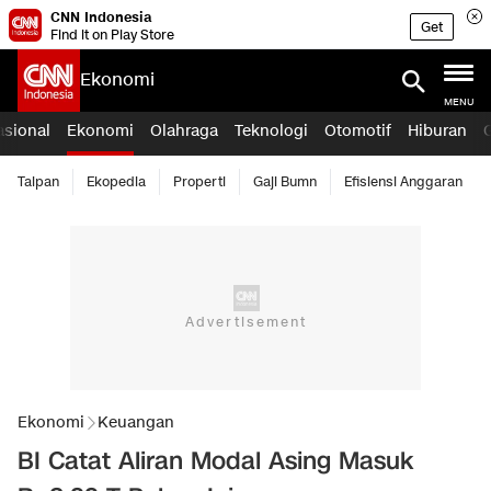
CNN Indonesia
Get
Find it on Play Store
Ekonomi
MENU
asional
Ekonomi
Olahraga
Teknologi
Otomotif
Hiburan
Taipan
Ekopedia
Properti
Gaji Bumn
Efisiensi Anggaran
Ekonomi
Keuangan
BI Catat Aliran Modal Asing Masuk