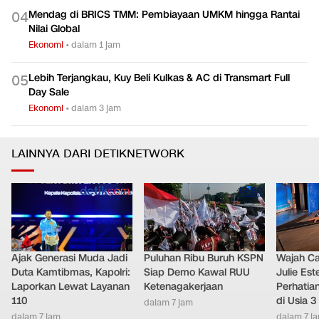
Mendag di BRICS TMM: Pembiayaan UMKM hingga Rantai
0
4
Nilai Global
Ekonomi
•
dalam 1 jam
Lebih Terjangkau, Kuy Beli Kulkas & AC di Transmart Full
0
5
Day Sale
Ekonomi
•
dalam 3 jam
LAINNYA DARI DETIKNETWORK
Ajak Generasi Muda Jadi
Puluhan Ribu Buruh KSPN
Wajah Ca
Duta Kamtibmas, Kapolri:
Siap Demo Kawal RUU
Julie Este
Laporkan Lewat Layanan
Ketenagakerjaan
Perhatian
110
di Usia 3
dalam 7 jam
dalam 7 jam
dalam 7 j