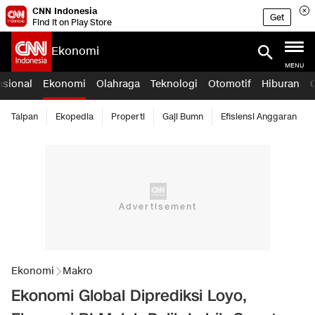
CNN Indonesia
Get
Find it on Play Store
Ekonomi
MENU
asional
Ekonomi
Olahraga
Teknologi
Otomotif
Hiburan
Taipan
Ekopedia
Properti
Gaji Bumn
Efisiensi Anggaran
Ekonomi
Makro
Ekonomi Global Diprediksi Loyo,