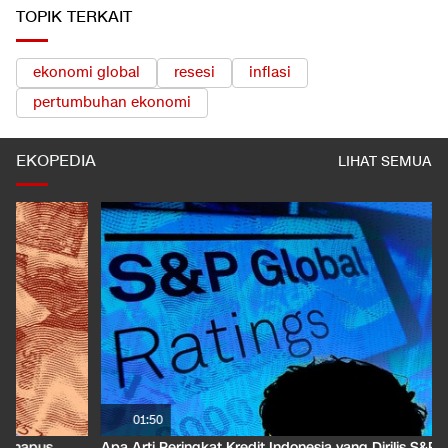
TOPIK TERKAIT
ekonomi global
resesi
inflasi
pertumbuhan ekonomi
EKOPEDIA
LIHAT SEMUA
01:50
Apa Arti Peringkat Kredit Indonesia yang Dirilis S&P Global