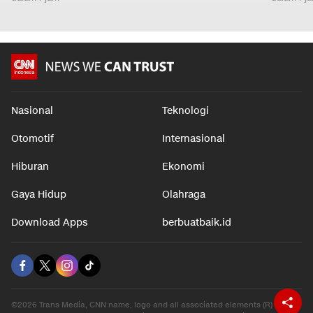
Nasional
Teknologi
Otomotif
Internasional
Hiburan
Ekonomi
Gaya Hidup
Olahraga
Download Apps
berbuatbaik.id
©2026 Trans Media, CNN name, logo and all associated elements (R) and ©