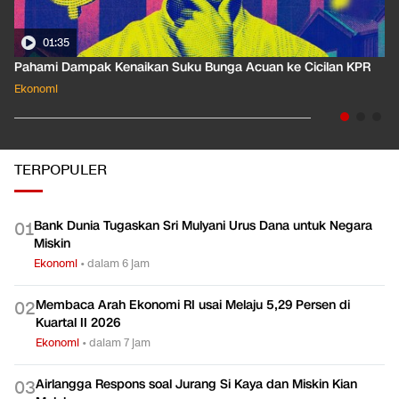
01:35
Pahami Dampak Kenaikan Suku Bunga Acuan ke Cicilan KPR
Ekonomi
TERPOPULER
Bank Dunia Tugaskan Sri Mulyani Urus Dana untuk Negara
0
1
Miskin
Ekonomi
•
dalam 6 jam
Membaca Arah Ekonomi RI usai Melaju 5,29 Persen di
0
2
Kuartal II 2026
Ekonomi
•
dalam 7 jam
Airlangga Respons soal Jurang Si Kaya dan Miskin Kian
0
3