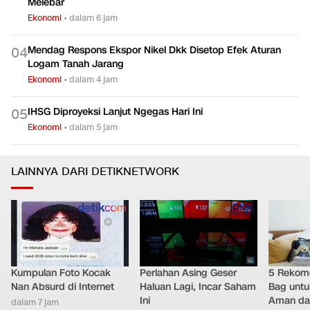
Melebar
Ekonomi
•
dalam 6 jam
Mendag Respons Ekspor Nikel Dkk Disetop Efek Aturan
0
4
Logam Tanah Jarang
Ekonomi
•
dalam 4 jam
IHSG Diproyeksi Lanjut Ngegas Hari Ini
0
5
Ekonomi
•
dalam 5 jam
LAINNYA DARI DETIKNETWORK
Kumpulan Foto Kocak
Perlahan Asing Geser
5 Rekome
Nan Absurd di Internet
Haluan Lagi, Incar Saham
Bag untu
Ini
Aman da
dalam 7 jam