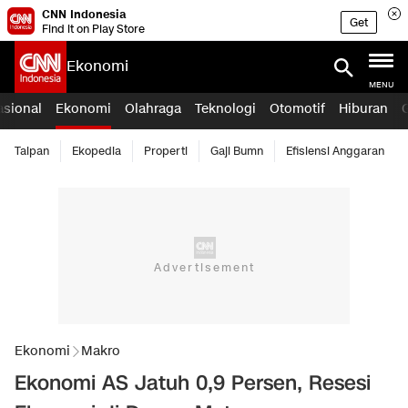
CNN Indonesia
Get
Find it on Play Store
Ekonomi
MENU
asional
Ekonomi
Olahraga
Teknologi
Otomotif
Hiburan
Taipan
Ekopedia
Properti
Gaji Bumn
Efisiensi Anggaran
Ekonomi
Makro
Ekonomi AS Jatuh 0,9 Persen, Resesi