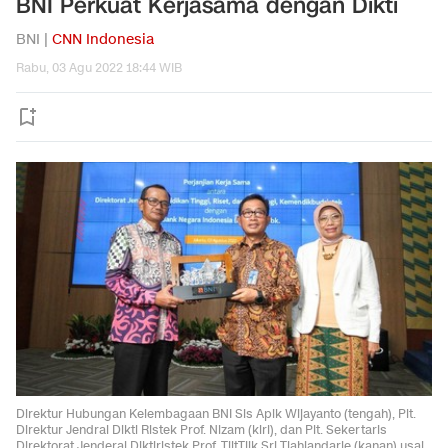
BNI Perkuat Kerjasama dengan Dikti
BNI |
CNN Indonesia
Rabu, 03 Agu 2022 18:44 WIB
Direktur Hubungan Kelembagaan BNI Sis Apik Wijayanto (tengah), Plt.
Direktur Jendral Dikti Ristek Prof. Nizam (kiri), dan Plt. Sekertaris
Direktorat Jenderal Diktiristek Prof. TjitTjik Sri Tjahjandarie (kanan) usai