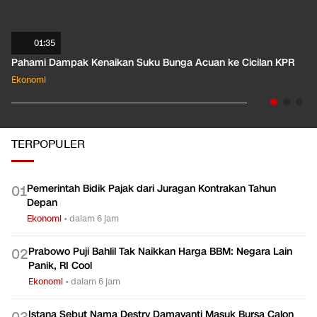
01:35
Pahami Dampak Kenaikan Suku Bunga Acuan ke Cicilan KPR
Ekonomi
TERPOPULER
Pemerintah Bidik Pajak dari Juragan Kontrakan Tahun
0
1
Depan
Ekonomi
•
dalam 6 jam
Prabowo Puji Bahlil Tak Naikkan Harga BBM: Negara Lain
0
2
Panik, RI Cool
Ekonomi
•
dalam 6 jam
Istana Sebut Nama Destry Damayanti Masuk Bursa Calon