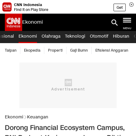
CNN Indonesia
Get
Find it on Play Store
Ekonomi
MENU
asional
Ekonomi
Olahraga
Teknologi
Otomotif
Hiburan
Taipan
Ekopedia
Properti
Gaji Bumn
Efisiensi Anggaran
Ekonomi
Keuangan
Dorong Financial Ecosystem Campus,