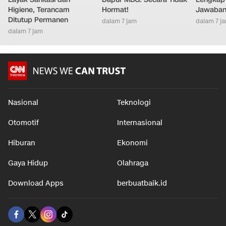
Higiene, Terancam
Hormat!
Jawaban
Ditutup Permanen
dalam 7 jam
dalam 7 j
dalam 7 jam
Nasional
Teknologi
Otomotif
Internasional
Hiburan
Ekonomi
Gaya Hidup
Olahraga
Download Apps
berbuatbaik.id