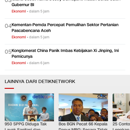
0
3
Gubernur BI
Ekonomi
•
dalam 5 jam
Kementan-Pemda Percepat Pemulihan Sektor Pertanian
0
4
Pascabencana Aceh
Ekonomi
•
dalam 5 jam
Konglomerat China Panik Imbas Kebijakan Xi Jinping, Ini
0
5
Pemicunya
Ekonomi
•
dalam 6 jam
LAINNYA DARI DETIKNETWORK
950 SPPG Diduga Tak
Bos BGN Pecat 66 Kepala
25 Conto
Layak Sanitasi dan
Dapur MBG: Secara Tidak
Lengkap 