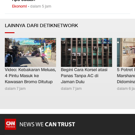
Ekonomi
•
dalam 5 jam
LAINNYA DARI DETIKNETWORK
Video: Kebakaran Meluas,
Begini Cara Korsel atasi
5 Potret
4 Pintu Masuk ke
Panas Tanpa AC di
Marshand
Kawasan Bromo Ditutup
Jaman Dulu
Didomina
dalam 7 jam
dalam 7 jam
dalam 6 j