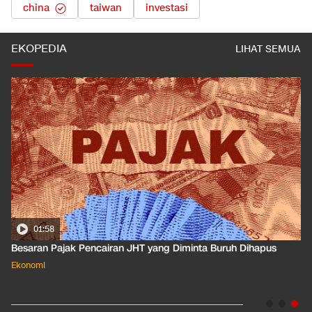
china
taiwan
investasi
EKOPEDIA
LIHAT SEMUA
01:50
Apa Arti Peringkat Kredit Indonesia yang Dirilis S&P Global
Dkk?
Ekonomi