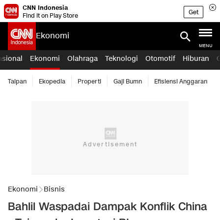
CNN Indonesia
Get
Find it on Play Store
Ekonomi
MENU
asional
Ekonomi
Olahraga
Teknologi
Otomotif
Hiburan
Taipan
Ekopedia
Properti
Gaji Bumn
Efisiensi Anggaran
Ekonomi
Bisnis
Bahlil Waspadai Dampak Konflik China