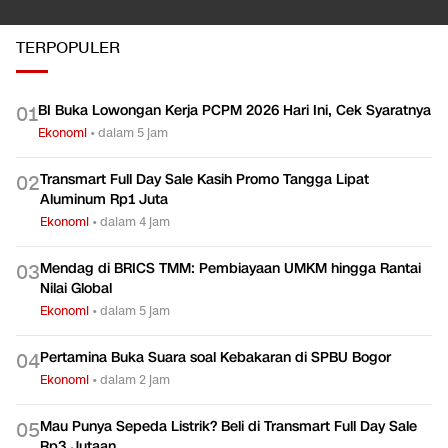
TERPOPULER
BI Buka Lowongan Kerja PCPM 2026 Hari Ini, Cek Syaratnya
0
1
Ekonomi
•
dalam 5 jam
Transmart Full Day Sale Kasih Promo Tangga Lipat
0
2
Aluminum Rp1 Juta
Ekonomi
•
dalam 4 jam
Mendag di BRICS TMM: Pembiayaan UMKM hingga Rantai
0
3
Nilai Global
Ekonomi
•
dalam 5 jam
Pertamina Buka Suara soal Kebakaran di SPBU Bogor
0
4
Ekonomi
•
dalam 2 jam
Mau Punya Sepeda Listrik? Beli di Transmart Full Day Sale
0
5
Rp3 Jutaan