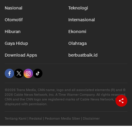
Nasional
Teknologi
Otomotif
Internasional
Hiburan
Ekonomi
Gaya Hidup
Olahraga
Download Apps
berbuatbaik.id
©2026 Trans Media, CNN name, logo and all associated elements (R) and ©
2026 Cable News Network, Inc. A Time Warner Company. All rights reserved.
CNN and the CNN logo are registered marks of Cable News Network, Inc.,
displayed with permission.
Tentang Kami
|
Redaksi
|
Pedoman Media Siber
|
Disclaimer