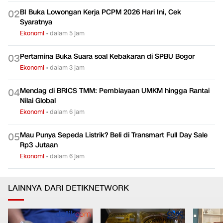
BI Buka Lowongan Kerja PCPM 2026 Hari Ini, Cek
0
2
Syaratnya
Ekonomi
•
dalam 5 jam
Pertamina Buka Suara soal Kebakaran di SPBU Bogor
0
3
Ekonomi
•
dalam 3 jam
Mendag di BRICS TMM: Pembiayaan UMKM hingga Rantai
0
4
Nilai Global
Ekonomi
•
dalam 6 jam
Mau Punya Sepeda Listrik? Beli di Transmart Full Day Sale
0
5
Rp3 Jutaan
Ekonomi
•
dalam 6 jam
LAINNYA DARI DETIKNETWORK