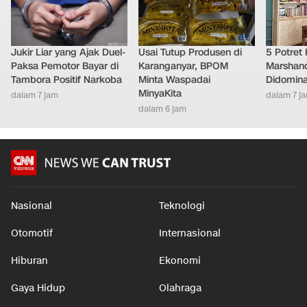
Jukir Liar yang Ajak Duel-
Usai Tutup Produsen di
5 Potret
Paksa Pemotor Bayar di
Karanganyar, BPOM
Marshand
Tambora Positif Narkoba
Minta Waspadai
Didomina
MinyaKita
dalam 7 jam
dalam 7 j
dalam 6 jam
Nasional
Teknologi
Otomotif
Internasional
Hiburan
Ekonomi
Gaya Hidup
Olahraga