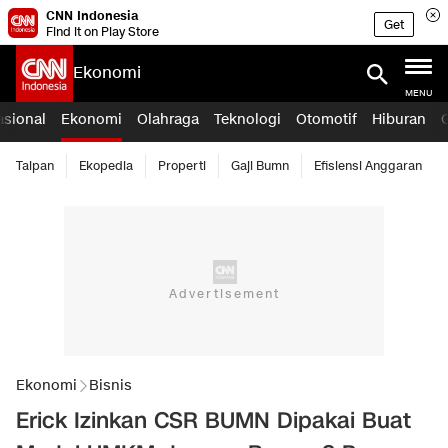
CNN Indonesia
Get
Find it on Play Store
Ekonomi
MENU
asional
Ekonomi
Olahraga
Teknologi
Otomotif
Hiburan
Taipan
Ekopedia
Properti
Gaji Bumn
Efisiensi Anggaran
Ekonomi
Bisnis
Erick Izinkan CSR BUMN Dipakai Buat