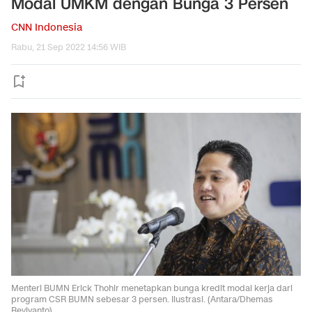
Modal UMKM dengan Bunga 3 Persen
CNN Indonesia
Rabu, 21 Sep 2022 14:56 WIB
Menteri BUMN Erick Thohir menetapkan bunga kredit modal kerja dari
program CSR BUMN sebesar 3 persen. Ilustrasi. (Antara/Dhemas
Reviyanto).