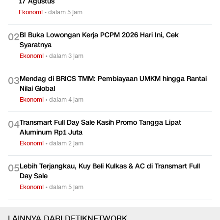
17 Agustus
Ekonomi
•
dalam 5 jam
BI Buka Lowongan Kerja PCPM 2026 Hari Ini, Cek
0
2
Syaratnya
Ekonomi
•
dalam 3 jam
Mendag di BRICS TMM: Pembiayaan UMKM hingga Rantai
0
3
Nilai Global
Ekonomi
•
dalam 4 jam
Transmart Full Day Sale Kasih Promo Tangga Lipat
0
4
Aluminum Rp1 Juta
Ekonomi
•
dalam 2 jam
Lebih Terjangkau, Kuy Beli Kulkas & AC di Transmart Full
0
5
Day Sale
Ekonomi
•
dalam 5 jam
LAINNYA DARI DETIKNETWORK