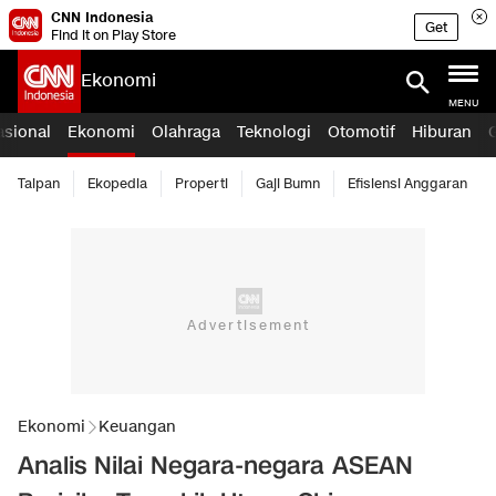
CNN Indonesia
Get
Find it on Play Store
Ekonomi
MENU
asional
Ekonomi
Olahraga
Teknologi
Otomotif
Hiburan
Taipan
Ekopedia
Properti
Gaji Bumn
Efisiensi Anggaran
Ekonomi
Keuangan
Analis Nilai Negara-negara ASEAN