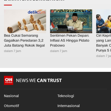
Bea Cukai Semarang
Sentimen Pekan Depan:
Ciri Kep
Gagalkan Peredaran 3,2
Inflasi AS Hingga Pidato
yang Lan
Juta Batang Rokok Ilegal
Prabowo
Banyak O
Punya 5 
dalam 7 jam
dalam 7 jam
dalam 7 j
Nasional
Teknologi
Otomotif
Internasional