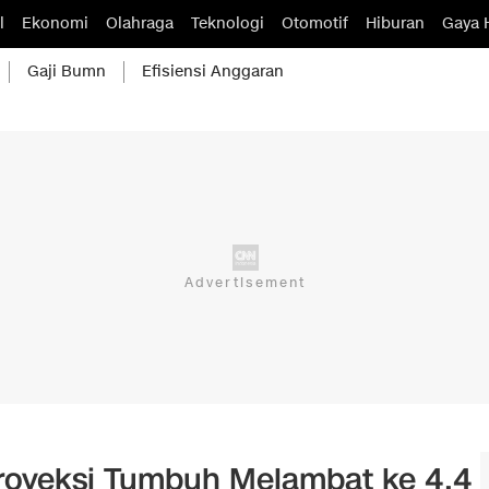
l
Ekonomi
Olahraga
Teknologi
Otomotif
Hiburan
Gaya 
Gaji Bumn
Efisiensi Anggaran
royeksi Tumbuh Melambat ke 4,4