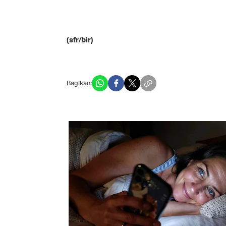
(sfr/bir)
Bagikan: