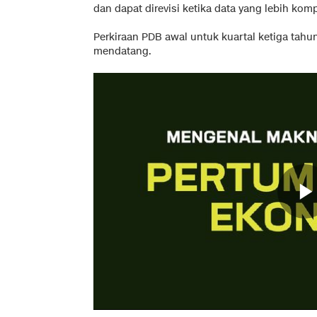
dan dapat direvisi ketika data yang lebih komp
Perkiraan PDB awal untuk kuartal ketiga tahun
mendatang.