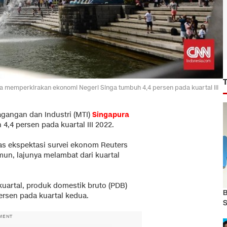
a memperkirakan ekonomi Negeri Singa tumbuh 4,4 persen pada kuartal III
gangan dan Industri (MTI)
Singapura
,4 persen pada kuartal III 2022.
 atas ekspektasi survei ekonom Reuters
un, lajunya melambat dari kuartal
uartal, produk domestik bruto (PDB)
B
ersen pada kuartal kedua.
S
MENT