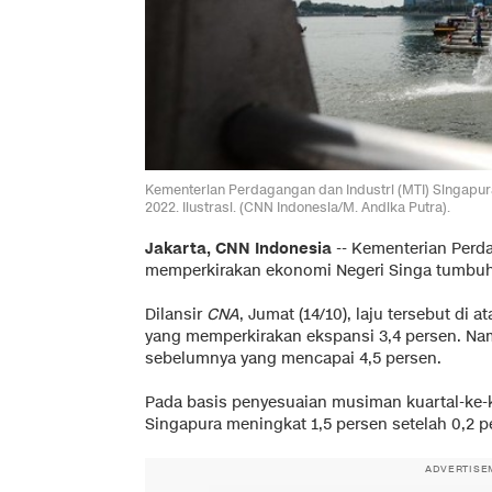
Kementerian Perdagangan dan Industri (MTI) Singapur
2022. Ilustrasi. (CNN Indonesia/M. Andika Putra).
Jakarta, CNN Indonesia
--
Kementerian Perda
memperkirakan ekonomi Negeri Singa tumbuh 4
Dilansir
CNA
, Jumat (14/10), laju tersebut di
yang memperkirakan ekspansi 3,4 persen. Nam
sebelumnya yang mencapai 4,5 persen.
Pada basis penyesuaian musiman kuartal-ke-k
Singapura meningkat 1,5 persen setelah 0,2 p
ADVERTISE