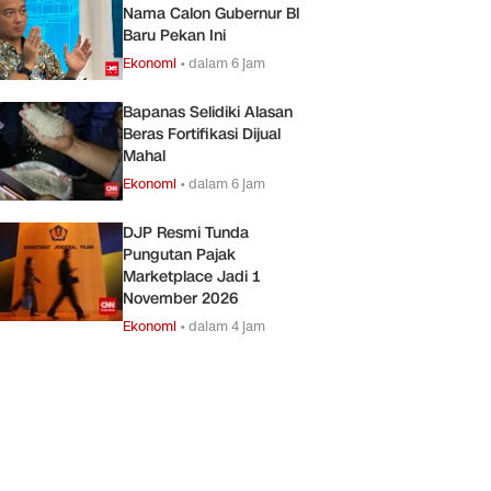
Nama Calon Gubernur Bl
Baru Pekan Ini
Ekonomi
•
dalam 6 jam
Bapanas Selidiki Alasan
Beras Fortifikasi Dijual
Mahal
Ekonomi
•
dalam 6 jam
DJP Resmi Tunda
Pungutan Pajak
Marketplace Jadi 1
November 2026
Ekonomi
•
dalam 4 jam