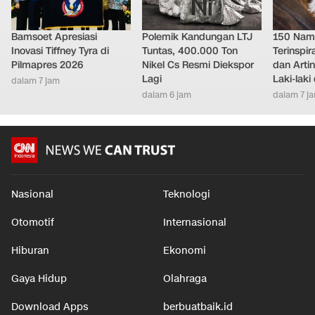
Bamsoet Apresiasi
Polemik Kandungan LTJ
150 Nam
Inovasi Tiffney Tyra di
Tuntas, 400.000 Ton
Terinspi
Pilmapres 2026
Nikel Cs Resmi Diekspor
dan Arti
Lagi
Laki-lak
dalam 7 jam
dalam 6 jam
dalam 7 j
Nasional
Teknologi
Otomotif
Internasional
Hiburan
Ekonomi
Gaya Hidup
Olahraga
Download Apps
berbuatbaik.id