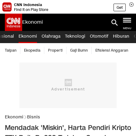
CNN Indonesia
Get
Find it on Play Store
Ekonomi
MENU
asional
Ekonomi
Olahraga
Teknologi
Otomotif
Hiburan
Taipan
Ekopedia
Properti
Gaji Bumn
Efisiensi Anggaran
Ekonomi
Bisnis
Mendadak 'Miskin', Harta Pendiri Kripto