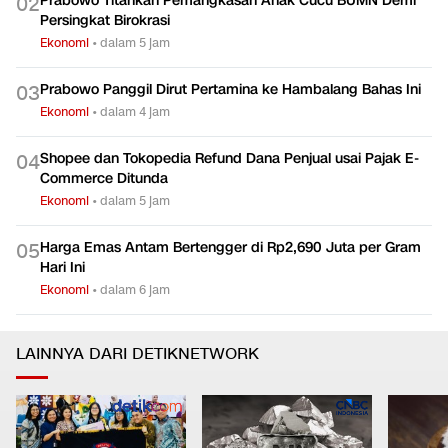
Prabowo Titahkan Pemangkasan Anak Cucu BUMN Demi
0
2
Persingkat Birokrasi
Ekonomi
•
dalam 5 jam
Prabowo Panggil Dirut Pertamina ke Hambalang Bahas Ini
0
3
Ekonomi
•
dalam 4 jam
Shopee dan Tokopedia Refund Dana Penjual usai Pajak E-
0
4
Commerce Ditunda
Ekonomi
•
dalam 5 jam
Harga Emas Antam Bertengger di Rp2,690 Juta per Gram
0
5
Hari Ini
Ekonomi
•
dalam 6 jam
LAINNYA DARI DETIKNETWORK