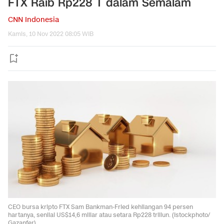
FTX Raib Rp228 T dalam Semalam
CNN Indonesia
Kamis, 10 Nov 2022 08:05 WIB
CEO bursa kripto FTX Sam Bankman-Fried kehilangan 94 persen
hartanya, senilai US$14,6 miliar atau setara Rp228 triliun. (Istockphoto/
Gazanfer).