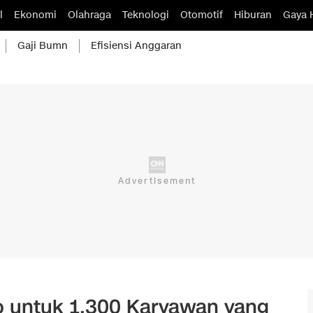
l
Ekonomi
Olahraga
Teknologi
Otomotif
Hiburan
Gaya 
Gaji Bumn
Efisiensi Anggaran
o untuk 1.300 Karyawan yang