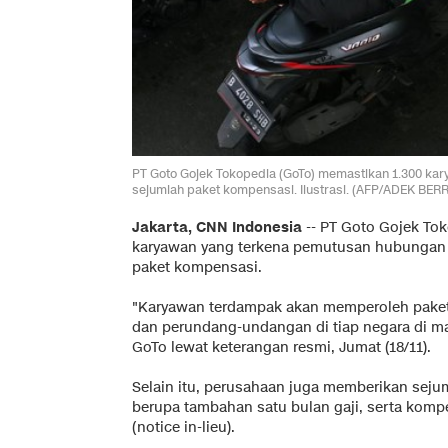
PT Goto Gojek Tokopedia (GoTo) memastikan 1.300 ka
sejumlah paket kompensasi. Ilustrasi. (AFP/ADEK BERR
Jakarta, CNN Indonesia
--
PT Goto Gojek Tok
karyawan yang terkena pemutusan hubungan k
paket kompensasi.
"Karyawan terdampak akan memperoleh paket
dan perundang-undangan di tiap negara di m
GoTo lewat keterangan resmi, Jumat (18/11).
Selain itu, perusahaan juga memberikan sejum
berupa tambahan satu bulan gaji, serta kom
(notice in-lieu).