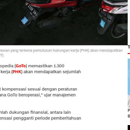
ryawan yang terkena pemutusan hubungan kerja (PHK) akan mendapatkan
Y).
opedia (
GoTo
) memastikan 1.300
erja (
PHK
) akan mendapatkan sejumlah
 kompensasi sesuai dengan peraturan
ana GoTo beroperasi," ujar manajemen
P
lah dukungan finansial, antara lain
B
pensasi pengganti periode pemberitahuan