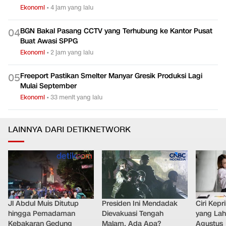
Ekonomi
•
4 jam yang lalu
BGN Bakal Pasang CCTV yang Terhubung ke Kantor Pusat
0
4
Buat Awasi SPPG
Ekonomi
•
2 jam yang lalu
Freeport Pastikan Smelter Manyar Gresik Produksi Lagi
0
5
Mulai September
Ekonomi
•
33 menit yang lalu
LAINNYA DARI DETIKNETWORK
Jl Abdul Muis Ditutup
Presiden Ini Mendadak
Ciri Kep
hingga Pemadaman
Dievakuasi Tengah
yang Lahi
Kebakaran Gedung
Malam, Ada Apa?
Agustus