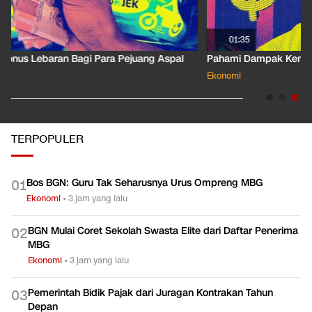
01:35
Pahami Dampak Kenaikan Suku Bunga Acuan ke Cicilan KPR
Ekonomi
TERPOPULER
Bos BGN: Guru Tak Seharusnya Urus Ompreng MBG
0
1
Ekonomi
•
3 jam yang lalu
BGN Mulai Coret Sekolah Swasta Elite dari Daftar Penerima
0
2
MBG
Ekonomi
•
3 jam yang lalu
Pemerintah Bidik Pajak dari Juragan Kontrakan Tahun
0
3
Depan