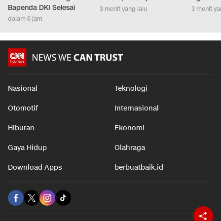
Bapenda DKI Selesai
3 menit yang lalu
3 menit ya
dalam 6 jam
Nasional
Teknologi
Otomotif
Internasional
Hiburan
Ekonomi
Gaya Hidup
Olahraga
Download Apps
berbuatbaik.id