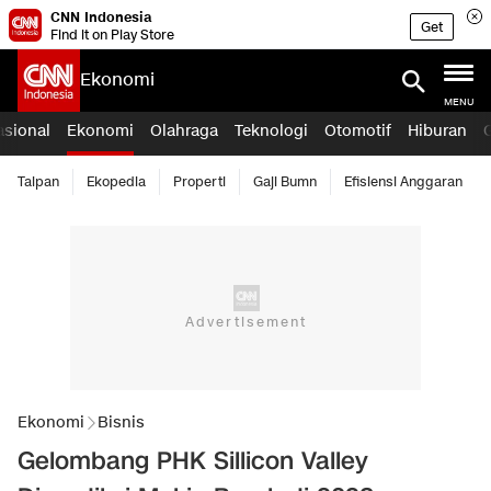
CNN Indonesia
Get
Find it on Play Store
Ekonomi
MENU
asional
Ekonomi
Olahraga
Teknologi
Otomotif
Hiburan
Taipan
Ekopedia
Properti
Gaji Bumn
Efisiensi Anggaran
Ekonomi
Bisnis
Gelombang PHK Sillicon Valley