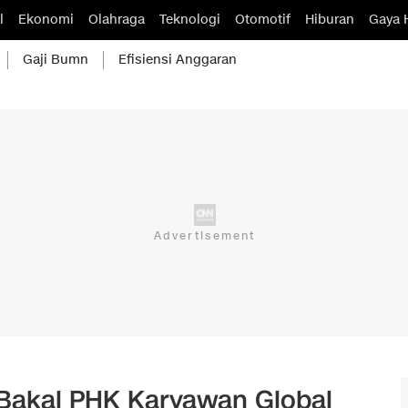
l
Ekonomi
Olahraga
Teknologi
Otomotif
Hiburan
Gaya 
Gaji Bumn
Efisiensi Anggaran
Bakal PHK Karyawan Global