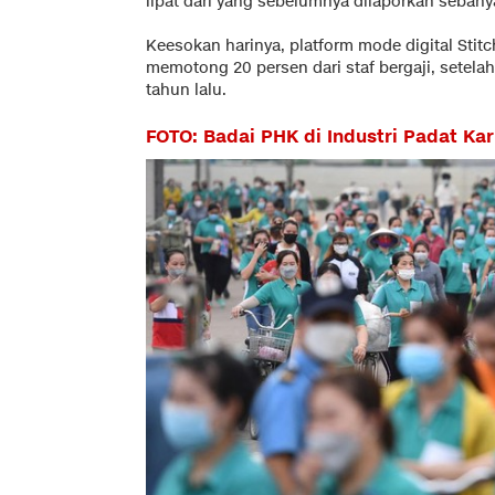
lipat dari yang sebelumnya dilaporkan sebanya
Keesokan harinya, platform mode digital Sti
memotong 20 persen dari staf bergaji, setela
tahun lalu.
FOTO: Badai PHK di Industri Padat Ka