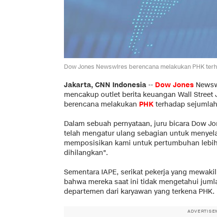
Dow Jones Newswires berencana melakukan PHK terhada
Jakarta, CNN Indonesia
--
Dow Jones
Newsw
mencakup outlet berita keuangan Wall Street 
berencana melakukan
PHK
terhadap sejumla
Dalam sebuah pernyataan, juru bicara Dow J
telah mengatur ulang sebagian untuk menyela
memposisikan kami untuk pertumbuhan lebih l
dihilangkan".
Sementara IAPE, serikat pekerja yang mewak
bahwa mereka saat ini tidak mengetahui jumlah
departemen dari karyawan yang terkena PHK.
ADVERTISE