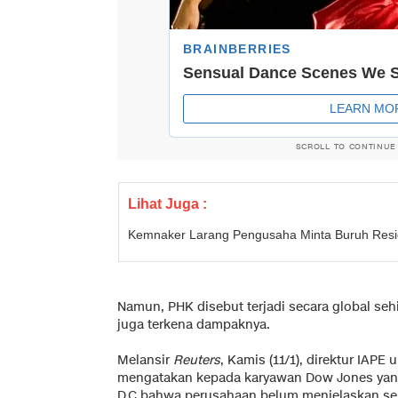
SCROLL TO CONTINUE
Lihat Juga :
Kemnaker Larang Pengusaha Minta Buruh Resi
Namun, PHK disebut terjadi secara global seh
juga terkena dampaknya.
Melansir
Reuters
, Kamis (11/1), direktur IAPE
mengatakan kepada karyawan Dow Jones yang d
D.C bahwa perusahaan belum menjelaskan se