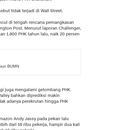
t tidak terjadi di Wall Street.
ncul di tengah rencana pemangkasan
ington Post. Menurut laporan Challenger,
an 1.800 PHK tahun lalu, naik 20 persen
nsiun BUMN
logi juga mengalami gelombang PHK.
Valley bahkan diprediksi makin
dak adanya perekrutan hingga PHK
 Amazon Andy Jassy pada pekan lalu
dari 18 ribu pekerja, hampir dua kali