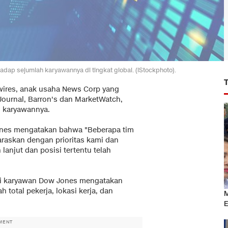
p sejumlah karyawannya di tingkat global. (iStockphoto).
ires, anak usaha News Corp yang
Journal, Barron's dan MarketWatch,
h karyawannya.
ones mengatakan bahwa "Beberapa tim
raskan dengan prioritas kami dan
anjut dan posisi tertentu telah
ili karyawan Dow Jones mengatakan
 total pekerja, lokasi kerja, dan
M
E
MENT