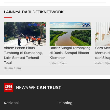
LAINNYA DARI DETIKNETWORK
Video: Pohon Pinus
Daftar Sungai Terpanjang
Cara Men
Tumbang di Sumedang,
di Dunia, Sampai Ribuan
Mertua d
Lalin Sempat Terhenti
Kilometer
dari Sik
Total
dalam 7 jam
dalam 6 j
dalam 7 jam
Nasional
Teknologi