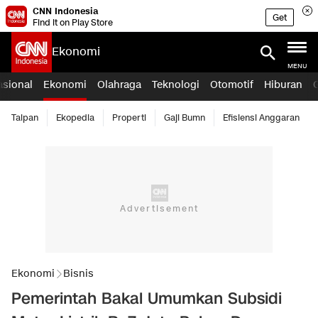
CNN Indonesia
Get
Find it on Play Store
Ekonomi
MENU
asional
Ekonomi
Olahraga
Teknologi
Otomotif
Hiburan
Taipan
Ekopedia
Properti
Gaji Bumn
Efisiensi Anggaran
Ekonomi
Bisnis
Pemerintah Bakal Umumkan Subsidi