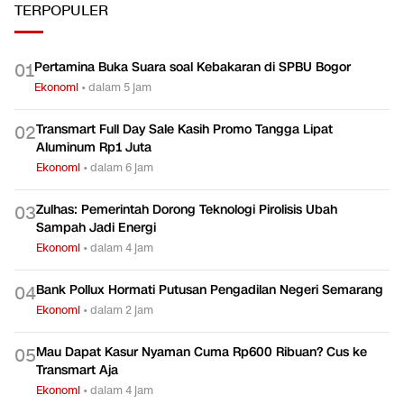
TERPOPULER
Pertamina Buka Suara soal Kebakaran di SPBU Bogor
0
1
Ekonomi
•
dalam 5 jam
Transmart Full Day Sale Kasih Promo Tangga Lipat
0
2
Aluminum Rp1 Juta
Ekonomi
•
dalam 6 jam
Zulhas: Pemerintah Dorong Teknologi Pirolisis Ubah
0
3
Sampah Jadi Energi
Ekonomi
•
dalam 4 jam
Bank Pollux Hormati Putusan Pengadilan Negeri Semarang
0
4
Ekonomi
•
dalam 2 jam
Mau Dapat Kasur Nyaman Cuma Rp600 Ribuan? Cus ke
0
5
Transmart Aja
Ekonomi
•
dalam 4 jam