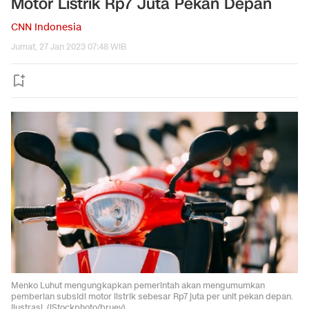
Motor Listrik Rp7 Juta Pekan Depan
CNN Indonesia
Jumat, 27 Jan 2023 07:48 WIB
Menko Luhut mengungkapkan pemerintah akan mengumumkan
pemberian subsidi motor listrik sebesar Rp7 juta per unit pekan depan.
Ilustrasi. (iStockphoto/bruev).