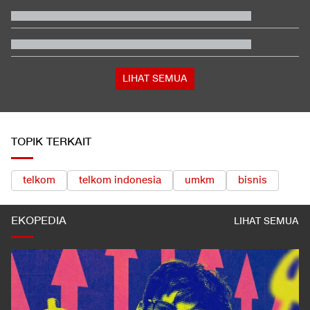
Prediksi BMKG, 5 Wilayah Berpotensi Diguyur Hujan Lebat Hari
Ini
Video Mesum 'Yang Wis Yang' Banyuwangi, Pemeran Pria Jadi
Tersangka
Filipina Singgung Indonesia Jelang Laga Hidup-Mati Lawan
Malaysia
Ini Wilayah yang Bakal Merdeka dari Tetangga RI, Punya 21
Bahasa
LIHAT SEMUA
TOPIK TERKAIT
telkom
telkom indonesia
umkm
bisnis
EKOPEDIA
LIHAT SEMUA