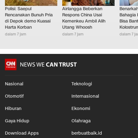
Polisi: Saepul
Airlangga Beberkan
Benarkah
Rencanakan Bunuh Pria
Respons China Usai
Bahagia 
di Depok demo Kuasai
Kemenkeu Ambil Alih
Bisa Ban
Harta Korban
Utang Whoosh
Kolostrum
dalam 7 jam
dalam 7 jam
dalam 7 j
Nasional
Teknologi
Otomotif
Internasional
Hiburan
Ekonomi