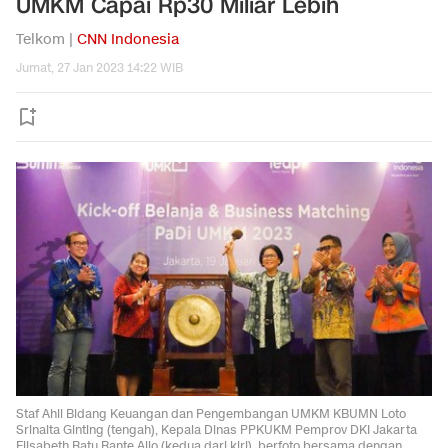
UMKM Capai Rp30 Miliar Lebih
Telkom |
CNN Indonesia
Jumat, 27 Jan 2023 14:22 WIB
Staf Ahli Bidang Keuangan dan Pengembangan UMKM KBUMN Loto
Srinaita Ginting (tengah), Kepala Dinas PPKUKM Pemprov DKI Jakarta
Elisabeth Ratu Rante Allo (kedua dari kiri), berfoto bersama dengan