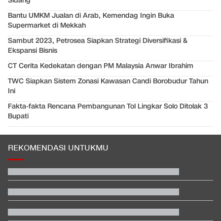
Sidang
Bantu UMKM Jualan di Arab, Kemendag Ingin Buka
Supermarket di Mekkah
Sambut 2023, Petrosea Siapkan Strategi Diversifikasi &
Ekspansi Bisnis
CT Cerita Kedekatan dengan PM Malaysia Anwar Ibrahim
TWC Siapkan Sistem Zonasi Kawasan Candi Borobudur Tahun
Ini
Fakta-fakta Rencana Pembangunan Tol Lingkar Solo Ditolak 3
Bupati
REKOMENDASI UNTUKMU
Jadwal Singapura vs Indonesia: Kapan, Jam Berapa, Tayang di
Mana?
Coreng Kehormatan Presiden FIFA, Infantino Didesak Mundur
Secepatnya