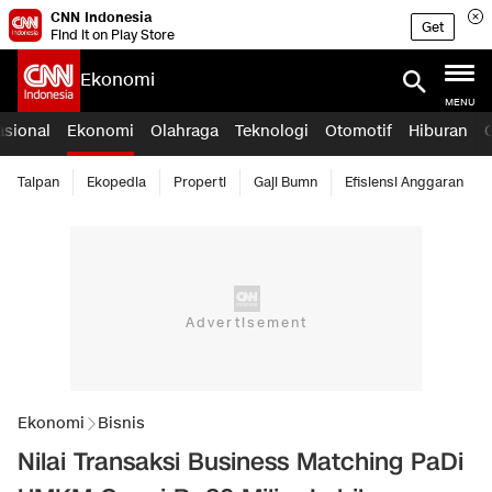
CNN Indonesia
Get
Find it on Play Store
Ekonomi
MENU
asional
Ekonomi
Olahraga
Teknologi
Otomotif
Hiburan
Taipan
Ekopedia
Properti
Gaji Bumn
Efisiensi Anggaran
Ekonomi
Bisnis
Nilai Transaksi Business Matching PaDi