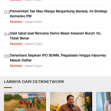
Ekonomi
•
dalam 5 jam
Istana Buka Suara soal Kemenkeu Ambil Alih Saham Kereta
0
2
Cepat
Ekonomi
•
dalam 6 jam
Pemerintah Tak Mau Warga Bergantung Bansos, Ini Strategi
0
3
Kemenko PM
Ekonomi
•
dalam 6 jam
Said Iqbal soal Rencana Demo Besar-besaran Buruh: Itu
0
4
Tidak Benar
Ekonomi
•
dalam 5 jam
Danantara Siapkan IPO BUMN, Pegadaian hingga Injourney
0
5
Masuk Daftar
Ekonomi
•
dalam 4 jam
LAINNYA DARI DETIKNETWORK