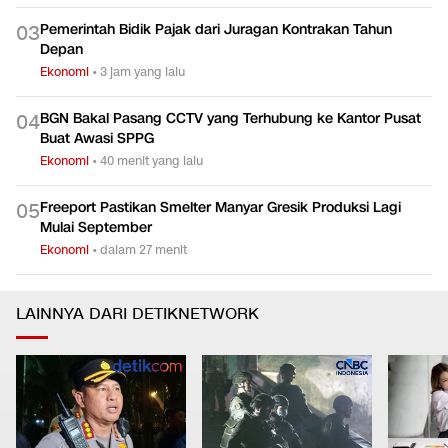
Pemerintah Bidik Pajak dari Juragan Kontrakan Tahun
0
3
Depan
Ekonomi
•
3 jam yang lalu
BGN Bakal Pasang CCTV yang Terhubung ke Kantor Pusat
0
4
Buat Awasi SPPG
Ekonomi
•
40 menit yang lalu
Freeport Pastikan Smelter Manyar Gresik Produksi Lagi
0
5
Mulai September
Ekonomi
•
dalam 27 menit
LAINNYA DARI DETIKNETWORK