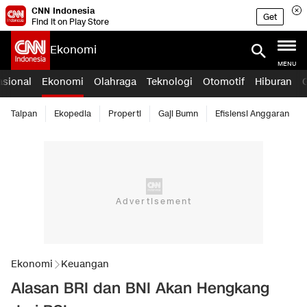
CNN Indonesia
Get
Find it on Play Store
Ekonomi
MENU
asional
Ekonomi
Olahraga
Teknologi
Otomotif
Hiburan
Taipan
Ekopedia
Properti
Gaji Bumn
Efisiensi Anggaran
Ekonomi
Keuangan
Alasan BRI dan BNI Akan Hengkang