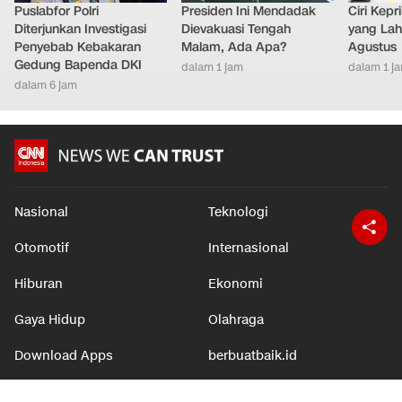
Puslabfor Polri
Presiden Ini Mendadak
Ciri Kep
Diterjunkan Investigasi
Dievakuasi Tengah
yang Lahi
Penyebab Kebakaran
Malam, Ada Apa?
Agustus
Gedung Bapenda DKI
dalam 1 jam
dalam 1 j
dalam 6 jam
Nasional
Teknologi
Otomotif
Internasional
Hiburan
Ekonomi
Gaya Hidup
Olahraga
Download Apps
berbuatbaik.id