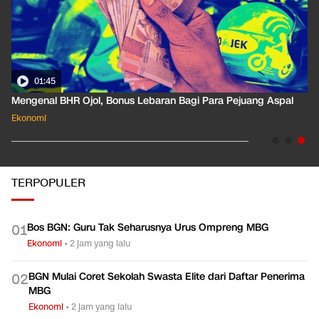
01:35
Pahami Dampak Kenaikan Suku Bunga Acuan ke Cicilan KPR
Ekonomi
TERPOPULER
Bos BGN: Guru Tak Seharusnya Urus Ompreng MBG
0
1
Ekonomi
•
2 jam yang lalu
BGN Mulai Coret Sekolah Swasta Elite dari Daftar Penerima
0
2
MBG
Ekonomi
•
2 jam yang lalu