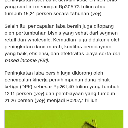
peningkatan aset bank dengan kode emiten BRIS
yang saat ini mencapai Rp305,73 triliun atau
tumbuh 15,24 persen secara tahunan (
yoy
).
Selain itu, pencapaian laba bersih juga ditopang
oleh pertumbuhan bisnis yang sehat dari segmen
retail dan wholesale. Kemudian juga didukung oleh
peningkatan dana murah, kualitas pembiayaan
yang baik, efisiensi, dan efektivitas biaya serta
fee
based income (FBI)
.
Peningkatan laba bersih juga didorong oleh
pencapaian kinerja penghimpunan dana pihak
ketiga (DPK) sebesar Rp261,49 triliun yang tumbuh
12,11 persen (
yoy
) dan pembiayaan yang tumbuh
21,26 persen (
yoy
) menjadi Rp207,7 triliun.