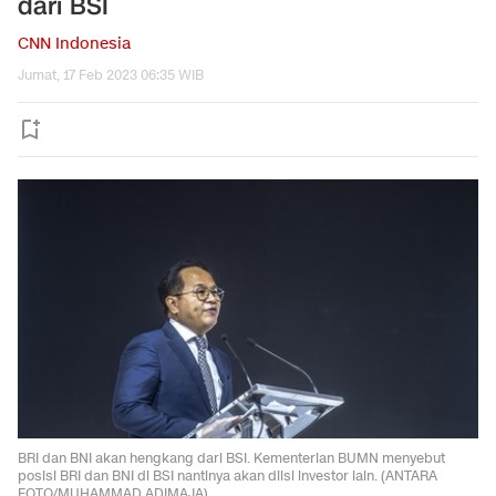
dari BSI
CNN Indonesia
Jumat, 17 Feb 2023 06:35 WIB
BRI dan BNI akan hengkang dari BSI. Kementerian BUMN menyebut
posisi BRI dan BNI di BSI nantinya akan diisi investor lain. (ANTARA
FOTO/MUHAMMAD ADIMAJA).