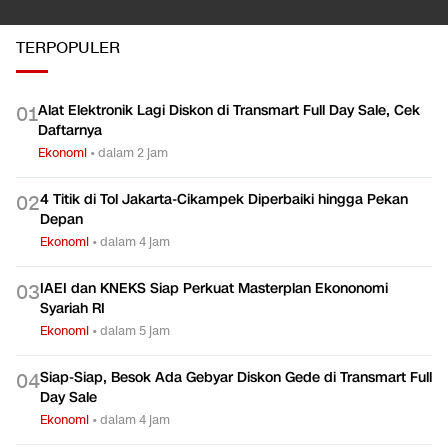
TERPOPULER
Alat Elektronik Lagi Diskon di Transmart Full Day Sale, Cek
0
1
Daftarnya
Ekonomi
•
dalam 2 jam
4 Titik di Tol Jakarta-Cikampek Diperbaiki hingga Pekan
0
2
Depan
Ekonomi
•
dalam 4 jam
IAEI dan KNEKS Siap Perkuat Masterplan Ekononomi
0
3
Syariah RI
Ekonomi
•
dalam 5 jam
Siap-Siap, Besok Ada Gebyar Diskon Gede di Transmart Full
0
4
Day Sale
Ekonomi
•
dalam 4 jam