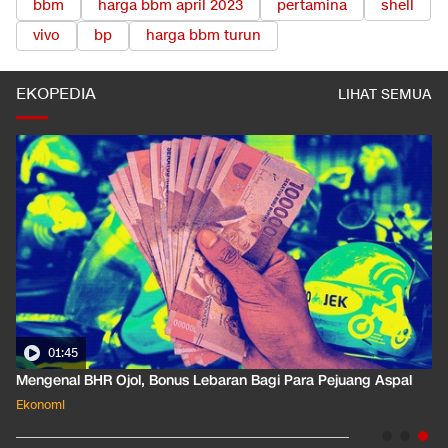
bbm
harga bbm april 2023
pertamina
shell
vivo
bp
harga bbm turun
EKOPEDIA
LIHAT SEMUA
01:45
Mengenal BHR Ojol, Bonus Lebaran Bagi Para Pejuang Aspal
Ekonomi