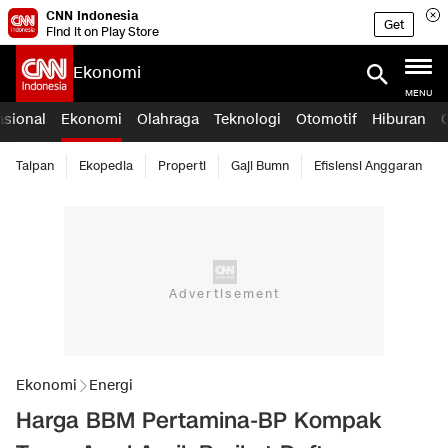
CNN Indonesia
Get
Find it on Play Store
Ekonomi
MENU
asional
Ekonomi
Olahraga
Teknologi
Otomotif
Hiburan
Taipan
Ekopedia
Properti
Gaji Bumn
Efisiensi Anggaran
Ekonomi
Energi
Harga BBM Pertamina-BP Kompak