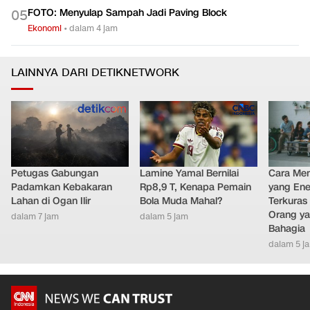
FOTO: Menyulap Sampah Jadi Paving Block
0
5
Ekonomi
•
dalam 4 jam
LAINNYA DARI DETIKNETWORK
Petugas Gabungan
Lamine Yamal Bernilai
Cara Men
Padamkan Kebakaran
Rp8,9 T, Kenapa Pemain
yang Ene
Lahan di Ogan Ilir
Bola Muda Mahal?
Terkuras
Orang ya
dalam 7 jam
dalam 5 jam
Bahagia
dalam 5 j