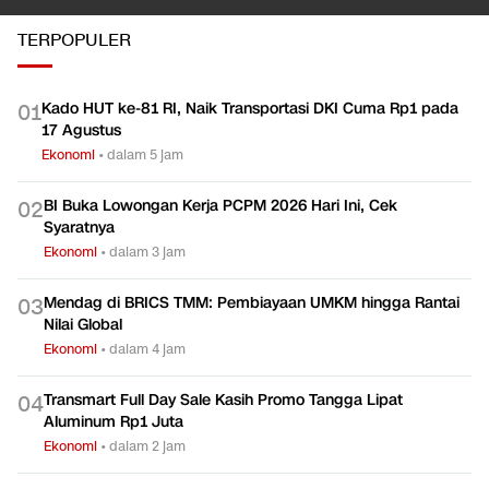
TERPOPULER
Kado HUT ke-81 RI, Naik Transportasi DKI Cuma Rp1 pada
0
1
17 Agustus
Ekonomi
•
dalam 5 jam
BI Buka Lowongan Kerja PCPM 2026 Hari Ini, Cek
0
2
Syaratnya
Ekonomi
•
dalam 3 jam
Mendag di BRICS TMM: Pembiayaan UMKM hingga Rantai
0
3
Nilai Global
Ekonomi
•
dalam 4 jam
Transmart Full Day Sale Kasih Promo Tangga Lipat
0
4
Aluminum Rp1 Juta
Ekonomi
•
dalam 2 jam