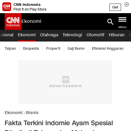
CNN Indonesia
Get
Find it on Play Store
Ekonomi
MENU
asional
Ekonomi
Olahraga
Teknologi
Otomotif
Hiburan
Taipan
Ekopedia
Properti
Gaji Bumn
Efisiensi Anggaran
Ekonomi
Bisnis
Fakta Terkini Indomie Ayam Spesial