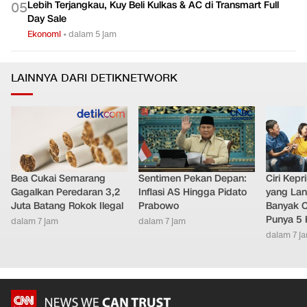
Lebih Terjangkau, Kuy Beli Kulkas & AC di Transmart Full
0
5
Day Sale
Ekonomi
•
dalam 5 jam
LAINNYA DARI DETIKNETWORK
Bea Cukai Semarang
Sentimen Pekan Depan:
Ciri Kep
Gagalkan Peredaran 3,2
Inflasi AS Hingga Pidato
yang Lan
Juta Batang Rokok Ilegal
Prabowo
Banyak O
Punya 5 
dalam 7 jam
dalam 7 jam
dalam 7 j