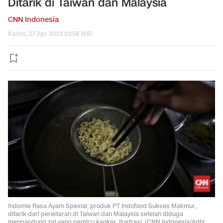
Ditarik di Taiwan dan Malaysia
CNN Indonesia
Kamis, 27 Apr 2023 10:58 WIB
Indomie Rasa Ayam Spesial, produk PT Indofood Sukses Makmur,
ditarik dari peredaran di Taiwan dan Malaysia setelah diduga
mengandung zat yang pemicu kanker. llustrasi. (CNN Indonesia/Adhi