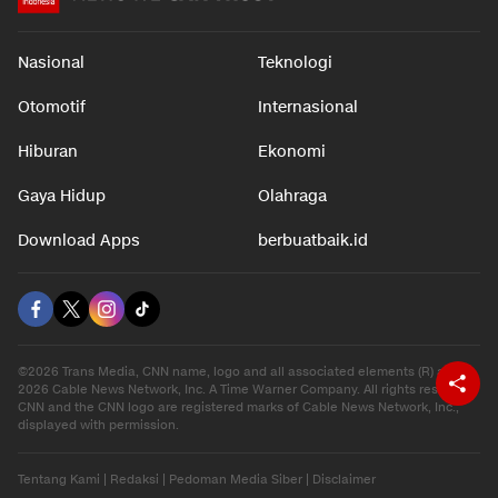
Nasional
Teknologi
Otomotif
Internasional
Hiburan
Ekonomi
Gaya Hidup
Olahraga
Download Apps
berbuatbaik.id
©2026 Trans Media, CNN name, logo and all associated elements (R) and ©
2026 Cable News Network, Inc. A Time Warner Company. All rights reserved.
CNN and the CNN logo are registered marks of Cable News Network, Inc.,
displayed with permission.
Tentang Kami
|
Redaksi
|
Pedoman Media Siber
|
Disclaimer