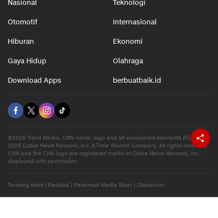
Nasional
Teknologi
Otomotif
Internasional
Hiburan
Ekonomi
Gaya Hidup
Olahraga
Download Apps
berbuatbaik.id
©2026 Trans Media, CNN name, logo and all associated elements (R) and ©
2026 Cable News Network, Inc. A Time Warner Company. All rights reserved.
CNN and the CNN logo are registered marks of Cable News Network, Inc.,
displayed with permission.
Tentang Kami
|
Redaksi
|
Pedoman Media Siber
|
Disclaimer