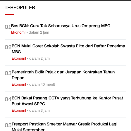
TERPOPULER
Bos BGN: Guru Tak Seharusnya Urus Ompreng MBG
0
1
Ekonomi
•
dalam 2 jam
BGN Mulai Coret Sekolah Swasta Elite dari Daftar Penerima
0
2
MBG
Ekonomi
•
dalam 2 jam
Pemerintah Bidik Pajak dari Juragan Kontrakan Tahun
0
3
Depan
Ekonomi
•
dalam 40 menit
BGN Bakal Pasang CCTV yang Terhubung ke Kantor Pusat
0
4
Buat Awasi SPPG
Ekonomi
•
dalam 3 jam
Freeport Pastikan Smelter Manyar Gresik Produksi Lagi
0
5
Mulai September