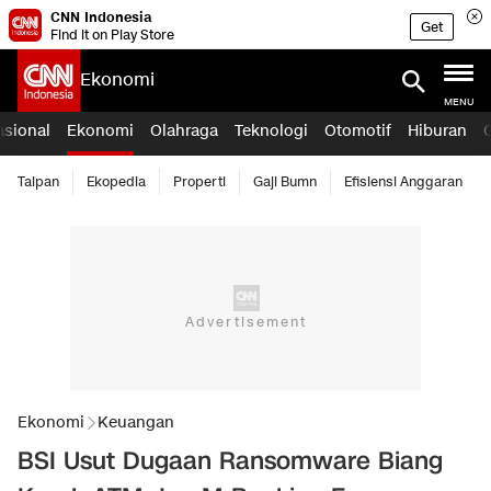
CNN Indonesia
Get
Find it on Play Store
Ekonomi
MENU
asional
Ekonomi
Olahraga
Teknologi
Otomotif
Hiburan
Taipan
Ekopedia
Properti
Gaji Bumn
Efisiensi Anggaran
Ekonomi
Keuangan
BSI Usut Dugaan Ransomware Biang