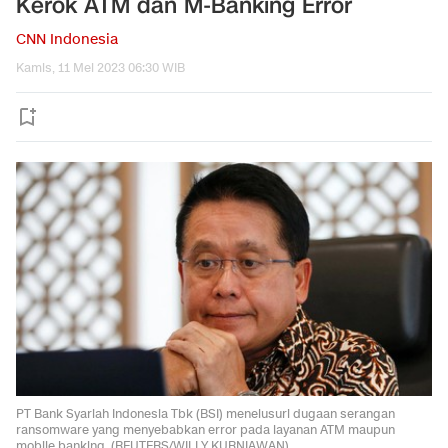
Kerok ATM dan M-Banking Error
CNN Indonesia
Kamis, 11 Mei 2023 06:30 WIB
PT Bank Syariah Indonesia Tbk (BSI) menelusuri dugaan serangan
ransomware yang menyebabkan error pada layanan ATM maupun
mobile banking. (REUTERS/WILLY KURNIAWAN).