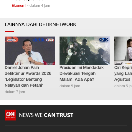
Ekonomi
•
dalam 4 jam
LAINNYA DARI DETIKNETWORK
Daniel Johan Raih
Presiden Ini Mendadak
Ciri Kep
detiktimur Awards 2026
Dievakuasi Tengah
yang Lahi
'Legislator Benteng
Malam, Ada Apa?
Agustus
Nelayan dan Petani'
dalam 5 jam
dalam 5 j
dalam 7 jam