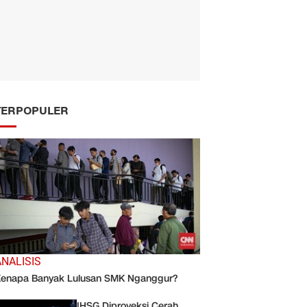
TERPOPULER
ANALISIS
enapa Banyak Lulusan SMK Nganggur?
IHSG Diproyeksi Cerah