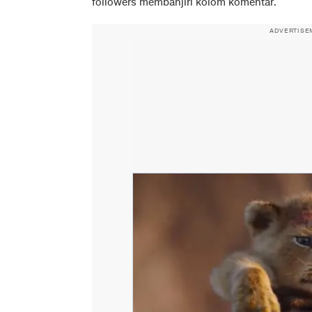
followers membanjiri kolom komentar.
ADVERTISE