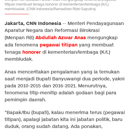
titipan membuat tenaga honorer di kementerian/lembaga (K/L)
membludak. (CNN Indonesia/Ramadhan Rizki Saputra)
Jakarta, CNN Indonesia
--
Menteri Pendayagunaan
Aparatur Negara dan Reformasi Birokrasi
Abdullah Azwar Ana
s
(Menpan RB)
mengungkap
pegawai titipan
ada fenomena
yang membuat
honorer
tenaga
di kementerian/lembaga (K/L)
membludak.
Anas menceritakan pengalaman yang ia temukan
saat menjadi Bupati Banyuwangi dua periode, yakni
pada 2010-2015 dan 2016-2021. Menurutnya,
fenomena titip-menitip adalah godaan bagi para
pemimpin daerah.
"Bapak/Ibu (bupati), kalau menerima terus (pegawai
titipan), apalagi jabatan kita ini jabatan politik, baru
duduk, orang sudah datang. Ada ponakan,