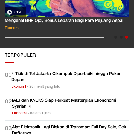
01:45
Mengenal BHR Ojol, Bonus Lebaran Bagi Para Pejuang Aspal
Ekonomi
TERPOPULER
4 Titik di Tol Jakarta-Cikampek Diperbaiki hingga Pekan
0
1
Depan
Ekonomi
•
28 menit yang lalu
IAEI dan KNEKS Siap Perkuat Masterplan Ekononomi
0
2
Syariah RI
Ekonomi
•
dalam 1 jam
Alat Elektronik Lagi Diskon di Transmart Full Day Sale, Cek
0
3
Daftarnya