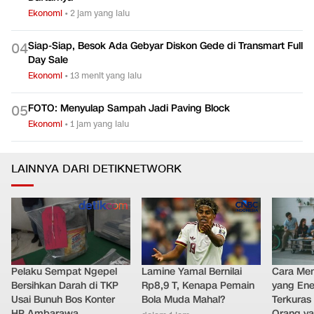
Ekonomi
•
2 jam yang lalu
Siap-Siap, Besok Ada Gebyar Diskon Gede di Transmart Full
0
4
Day Sale
Ekonomi
•
13 menit yang lalu
FOTO: Menyulap Sampah Jadi Paving Block
0
5
Ekonomi
•
1 jam yang lalu
LAINNYA DARI DETIKNETWORK
Pelaku Sempat Ngepel
Lamine Yamal Bernilai
Cara Men
Bersihkan Darah di TKP
Rp8,9 T, Kenapa Pemain
yang Ene
Usai Bunuh Bos Konter
Bola Muda Mahal?
Terkuras
HP Ambarawa
Orang ya