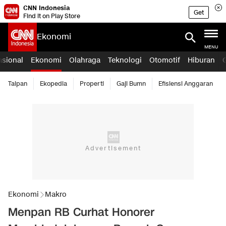
CNN Indonesia
Get
Find it on Play Store
Ekonomi
MENU
asional
Ekonomi
Olahraga
Teknologi
Otomotif
Hiburan
Taipan
Ekopedia
Properti
Gaji Bumn
Efisiensi Anggaran
Ekonomi
Makro
Menpan RB Curhat Honorer